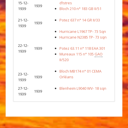
15-12-
d’Istres
1939
1939
Bloch 210 n° 183 GB II/51
21-12-
Potez 637 n° 14 GR II/33
1939
1939
Hurricane L1967 TP- 73 Sqn
Hurricane N2385 TP- 73 sqn
22-12-
1939
Potez 63.11 n° 118 EAA 301
1939
Mureaux 115 n° 105
GAO
II/520
Bloch MB174 n° 01 CEMA
23-12-
1939
Orléans
1939
27-12-
Blenheim L9040 WV- 18 sqn
1939
1939
Date
Date
Date
Date
Date
Date
Type
Type
Type
Type
Type
Type
Event
Event
Event
Event
Event
Event
02-01-
02-01-
09-01-
02-01-
Hurricane BE483 AE- 402 Sqn
Curtiss H-75A1 n°13 GC I/5
Lancaster JB737 LQ-R 405 Sqn
Mosquito DZ315 GB-L 105 Sqn
Douglas SBD Dauntless 42-
Spitfire R6906 LY- 1
PRU
17-01-
01-01-
1942
1940
1944
1943
1940
1942
1943
1944
1945
1941
54544 4FB
Magister L5974
EFTS
1941
1945
03-01-
13-01-
Manchester L7322 EM-Q 207
MS406 n°79 GC III/7
Mustang P51 FD475 OE- 168
Halifax DG285 MA-X161 Sqn
1940
1943
1940
01-02-
09-01-
1943
Sqn
Sqn
Lancaster LM687 AS-N 166 Sqn
Beaufort L9835 MW-W 217 Sqn