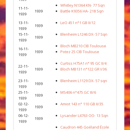
Whitley N1364 KN- 77 Sqn
11-11-
1939
Battle K9356 HA- 218 Sqn
1939
13-11-
LeO 451 n°1 GB II/12
1939
1939
15-11-
Blenheim L1246 DX- 57 Sqn
1939
1939
Bloch MB210 CIB Toulouse
16-11-
1939
Potez 25 CIB Toulouse
1939
Curtiss H75A1 n° 95 GC II/4
22-11-
1939
Bloch MB131 n°122 GR I/36
1939
23-11-
Blenheim L1129 DX- 57 sqn
1939
1939
25-11-
MS406 n°475 GC III/6
1939
1939
02-12-
Amiot 143 n° 110 GB II/35
1939
1939
06-12-
Lysander L4763 OO- 13 Sqn
1939
1939
Caudron 445 Goéland École