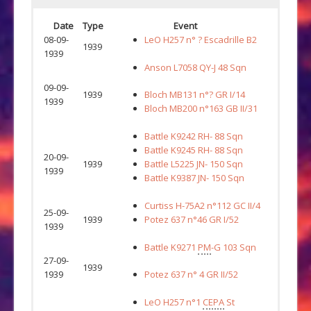
Date
Type
Event
08-09-
LeO H257 n° ? Escadrille B2
1939
1939
Anson L7058 QY-J 48 Sqn
09-09-
1939
Bloch MB131 n°? GR I/14
1939
Bloch MB200 n°163 GB II/31
Battle K9242 RH- 88 Sqn
Battle K9245 RH- 88 Sqn
20-09-
1939
Battle L5225 JN- 150 Sqn
1939
Battle K9387 JN- 150 Sqn
Curtiss H-75A2 n°112 GC II/4
25-09-
1939
Potez 637 n°46 GR I/52
1939
Battle K9271
PM
-G 103 Sqn
27-09-
1939
1939
Potez 637 n° 4 GR II/52
LeO H257 n°1
CEPA
St