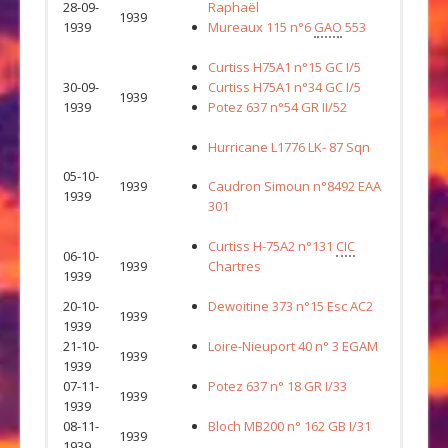
28-09-
Raphaël
1939
1939
Mureaux 115 n°6
GAO
553
Curtiss H75A1 n°15 GC I/5
30-09-
Curtiss H75A1 n°34 GC I/5
1939
1939
Potez 637 n°54 GR II/52
Hurricane L1776 LK- 87 Sqn
05-10-
1939
Caudron Simoun n°8492 EAA
1939
301
Curtiss H-75A2 n°131
CIC
06-10-
1939
Chartres
1939
20-10-
Dewoitine 373 n°15 Esc AC2
1939
1939
21-10-
Loire-Nieuport 40 n° 3 EGAM
1939
1939
07-11-
Potez 637 n° 18 GR I/33
1939
1939
08-11-
Bloch MB200 n° 162 GB I/31
1939
1939