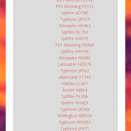
P51 Mustang FZ121
Spitfire AD180
Typhoon JR197
Mosquito HK463
Spitfire BL753
Spitfire NH570
P51 Mustang FB368
Spitfire MK199
Mosquito NS886
Lancaster ND678
Typhoon JR502
Albemarle V1744
Halifax LL387
Auster NJ664
Spitfire PL206
Spitfire NH429
Typhoon JR290
Wellington ME929
Typhoon MN361
Typhoon JP671