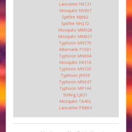
Lancaster NE121
Mosquito NS907
Spitfire MJ662
Spitfire NH272
Mosquito MM526
Mosquito MM621
Typhoon MN770
Albemarle P1501
Typhoon MN694
Mosquito HK516
Typhoon MN720
Typhoon JP659
Typhoon MN347
Typhoon MP144
Stirling LJ631
Mosquito TA402
Lancaster PB864