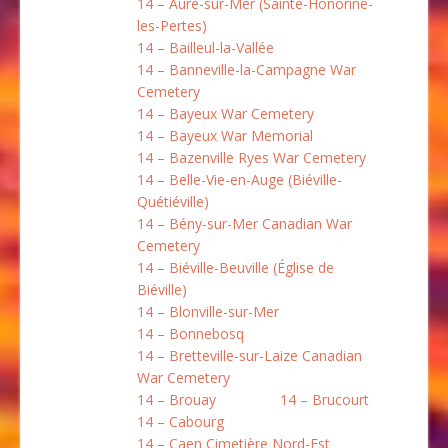
14 – Aure-sur-Mer (Sainte-Honorine-
les-Pertes)
14 – Bailleul-la-Vallée
14 – Banneville-la-Campagne War
Cemetery
14 – Bayeux War Cemetery
14 – Bayeux War Memorial
14 – Bazenville Ryes War Cemetery
14 – Belle-Vie-en-Auge (Biéville-
Quétiéville)
14 – Bény-sur-Mer Canadian War
Cemetery
14 – Biéville-Beuville (Église de
Biéville)
14 – Blonville-sur-Mer
14 – Bonnebosq
14 – Bretteville-sur-Laize Canadian
War Cemetery
14 – Brouay
14 – Brucourt
14 – Cabourg
14 – Caen Cimetière Nord-Est