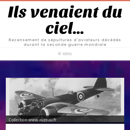
Ils venaient du
ciel…
Recensement de sépultures d'aviateurs décédés
durant la seconde guerre mondiale
MENU
Collection www.auzeau.fr