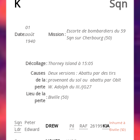
K
Sqn
01
Escorte de bombardiers du 59
Date
:
août
Mission
:
Sqn sur Cherbourg (50)
1940
Décollage
:
Thorney Island à 15:05
Causes
Deux versions : Abattu par des tirs
de la
:
provenant du sol ou abattu par Oblt
perte
W. Adolph du III./JG27
Lieu de la
:
Biville (50)
perte
Sqn
Peter
Inhumé à
DREW
Pil
RAF
26199
KIA
Ldr
Edward
Biville (50)