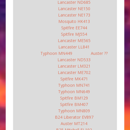
Lancaster ND685
Lancaster NE150
Lancaster NE173
Mosquito HK413
Spitfire EE744
Spitfire MJ554
Lancaster ME565
Lancaster LL841
Typhoon MN449
Auster ??
Lancaster ND533
Lancaster LM321
Lancaster ME702
Spitfire MK471
Typhoon MN741
Typhoon MN649
Spitfire BM129
Spitfire BM407
Typhoon MN809
B24 Liberator EV897
Auster MT214
B25 Mitchell FL192