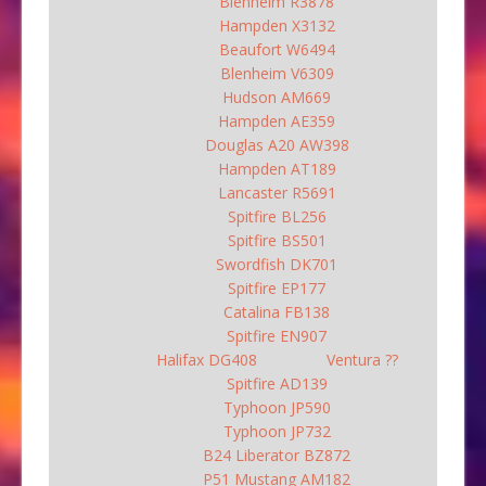
Blenheim R3878
Hampden X3132
Beaufort W6494
Blenheim V6309
Hudson AM669
Hampden AE359
Douglas A20 AW398
Hampden AT189
Lancaster R5691
Spitfire BL256
Spitfire BS501
Swordfish DK701
Spitfire EP177
Catalina FB138
Spitfire EN907
Halifax DG408
Ventura ??
Spitfire AD139
Typhoon JP590
Typhoon JP732
B24 Liberator BZ872
P51 Mustang AM182