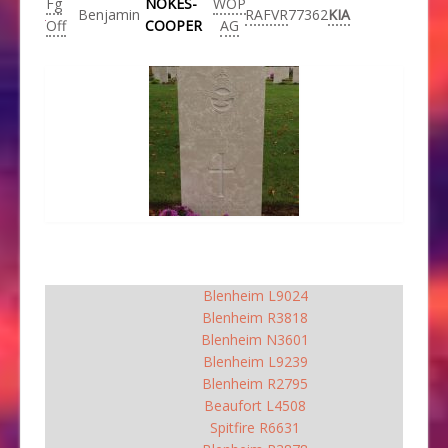
Fg
NOKES-
WOP
Benjamin
RAFVR
77362
KIA
Off
COOPER
AG
Blenheim L9024
Blenheim R3818
Blenheim N3601
Blenheim L9239
Blenheim R2795
Beaufort L4508
Spitfire R6631