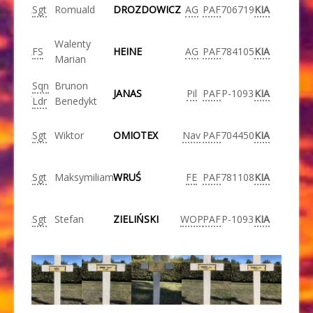
Sgt
Romuald
DROZDOWICZ
AG
PAF
706719
KIA
Walenty
FS
HEINE
AG
PAF
784105
KIA
Marian
Sqn
Brunon
JANAS
Pil
PAF
P-1093
KIA
Ldr
Benedykt
Sgt
Wiktor
OMIOTEX
Nav
PAF
704450
KIA
Sgt
Maksymiliam
WRUŚ
FE
PAF
781108
KIA
Sgt
Stefan
ZIELIŃSKI
WOP
PAF
P-1093
KIA