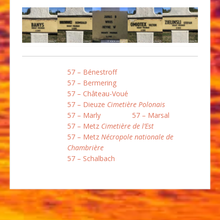
57 – Bénestroff
57 – Bermering
57 – Château-Voué
57 – Dieuze
Cimetière Polonais
57 – Marly
57 – Marsal
57 – Metz
Cimetière de l’Est
57 – Metz
Nécropole nationale de
Chambrière
57 – Schalbach