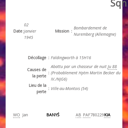
Sqn
02
Bombardement de
Date
:
janvier
Mission
:
Nuremberg (Allemagne)
1945
Décollage
:
Faldingworth à 15H16
Abattu par un chasseur de nuit
Ju 88
Causes de
:
(Probablement Hptm Martin Becker du
la perte
IV./NJG6)
Lieu de la
:
Ville-au-Montois (54)
perte
WO
Jan
BANYŚ
AB
PAF
780229
KIA