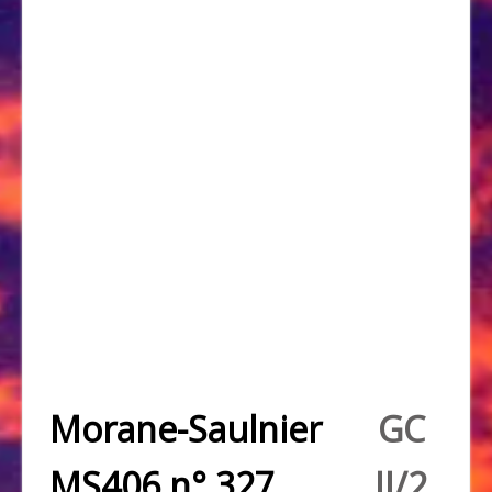
Morane-Saulnier
GC
MS406 n° 327
II/2