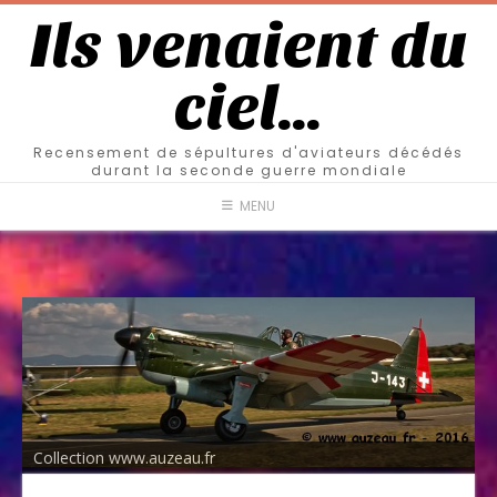
Ils venaient du
ciel…
Recensement de sépultures d'aviateurs décédés
durant la seconde guerre mondiale
MENU
Collection www.auzeau.fr