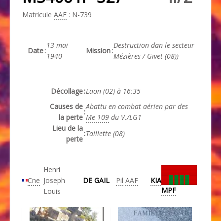
Matricule
AAF
: N-739
13 mai
Destruction dan le secteur
Date
:
Mission
:
1940
Mézières / Givet (08))
Décollage
:
Laon (02) à 16:35
Causes de
Abattu en combat aérien par des
:
la perte
Me 109
du V./LG1
Lieu de la
:
Taillette (08)
perte
Henri
Cne
Joseph
DE GAIL
Pil
AAF
KIA
MPF
Louis