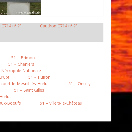
 C714 n° ??
Caudron C714 n° ??
51 – Brimont
51 – Cheniers
 Nécropole Nationale
urupt
51 – Huiron
court-le-Mesnil-lès-Hurlus
51 – Oeuilly
51 – Saint Gilles
Hurlus
aux-Boeufs
51 – Villers-le-Château