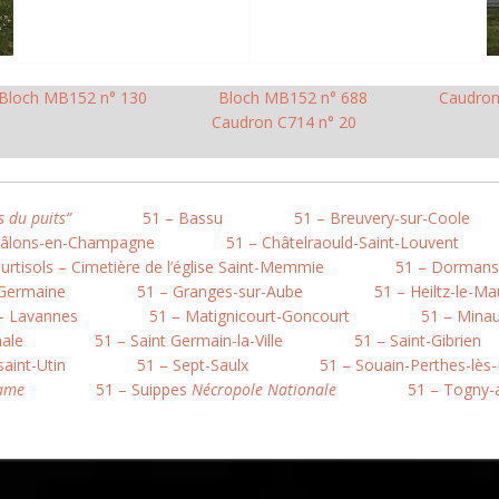
Bloch MB152 n° 130
Bloch MB152 n° 688
Caudron
Caudron C714 n° 20
s du puits”
51 – Bassu
51 – Breuvery-sur-Coole
hâlons-en-Champagne
51 – Châtelraould-Saint-Louvent
urtisols – Cimetière de l’église Saint-Memmie
51 – Dormans
 Germaine
51 – Granges-sur-Aube
51 – Heiltz-le-Ma
– Lavannes
51 – Matignicourt-Goncourt
51 – Minau
nale
51 – Saint Germain-la-Ville
51 – Saint-Gibrien
saint-Utin
51 – Sept-Saulx
51 – Souain-Perthes-lès-
Dame
51 – Suippes
Nécropole Nationale
51 – Togny-