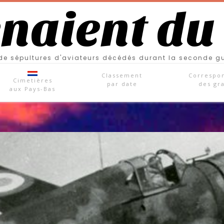
enaient du
e sépultures d'aviateurs décédés durant la seconde g
Classement
Correspo
Cimetières
par date
des gr
aux Pays-Bas