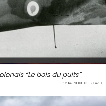
olonais “Le bois du puits”
ILS VENAIENT DU CIEL...
>
FRANCE
>