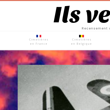
Ils v
Recensement d
Cimetières
Cimetières
en France
en Belgique