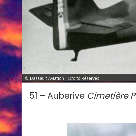
© Dassault Aviation - Droits Réservés
51 – Auberive
Cimetière P