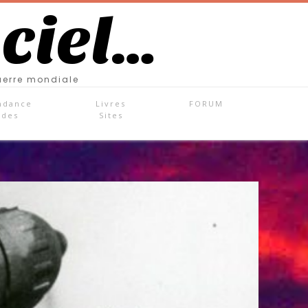
 ciel…
uerre mondiale
ndance
Livres
FORUM
ades
Sites