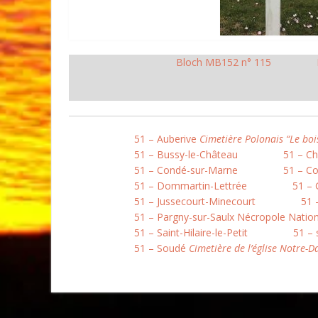
Bloch MB152 n° 115
51 – Auberive
Cimetière Polonais “Le boi
51 – Bussy-le-Château
51 – C
51 – Condé-sur-Marne
51 – Co
51 – Dommartin-Lettrée
51 –
51 – Jussecourt-Minecourt
51 
51 – Pargny-sur-Saulx Nécropole Natio
51 – Saint-Hilaire-le-Petit
51 – 
51 – Soudé
Cimetière de l’église Notre-