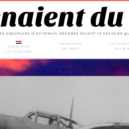
enaient du
e sépultures d'aviateurs décédés durant la seconde g
Classement
Correspo
Cimetières
par date
des gr
aux Pays-Bas