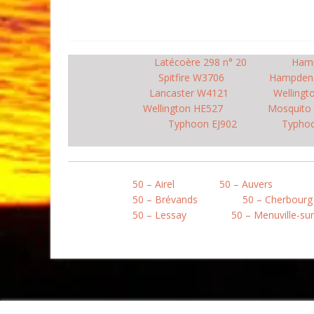
Latécoère 298 n° 20
Ham
Spitfire W3706
Hampden
Lancaster W4121
Wellingt
Wellington HE527
Mosquito
Typhoon EJ902
Typhoo
50 – Airel
50 – Auvers
50 – Brévands
50 – Cherbourg
50 – Lessay
50 – Menuville-su