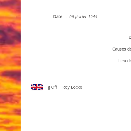
Date
:
06 février 1944
D
Causes de
Lieu de
Fg Off
Roy Locke