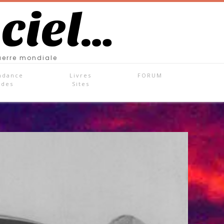
 ciel…
uerre mondiale
ndance
Livres
FORUM
ades
Sites