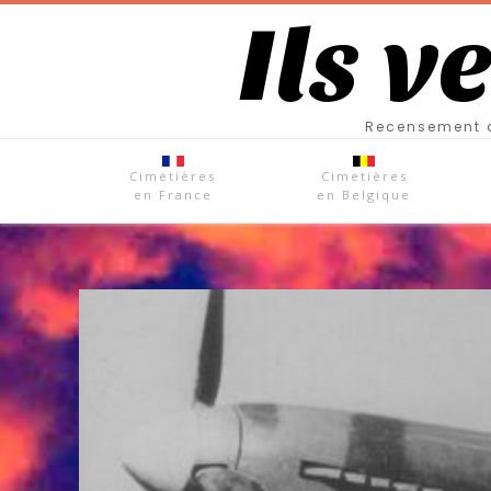
Ils v
Recensement d
Cimetières
Cimetières
en France
en Belgique