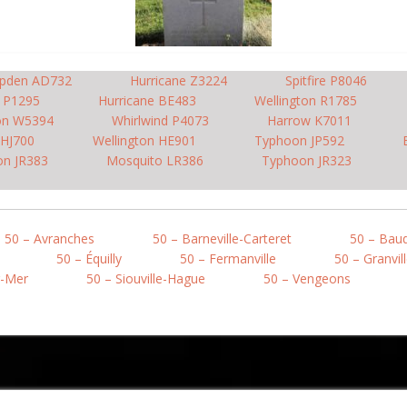
pden AD732
Hurricane Z3224
Spitfire P8046
 P1295
Hurricane BE483
Wellington R1785
on W5394
Whirlwind P4073
Harrow K7011
 HJ700
Wellington HE901
Typhoon JP592
n JR383
Mosquito LR386
Typhoon JR323
50 – Avranches
50 – Barneville-Carteret
50 – Bau
50 – Équilly
50 – Fermanville
50 – Granvil
r-Mer
50 – Siouville-Hague
50 – Vengeons