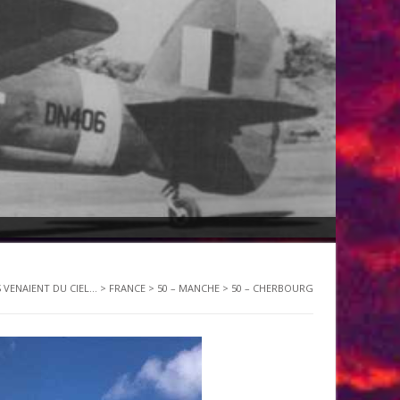
S VENAIENT DU CIEL...
>
FRANCE
>
50 – MANCHE
>
50 – CHERBOURG