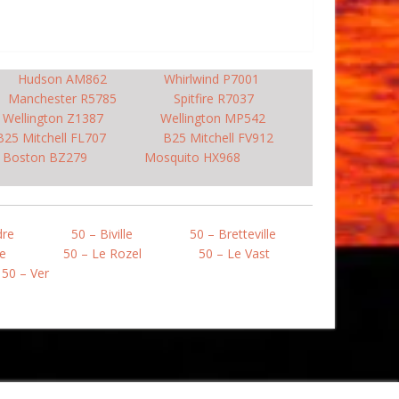
Hudson AM862
Whirlwind P7001
Manchester R5785
Spitfire R7037
Wellington Z1387
Wellington MP542
B25 Mitchell FL707
B25 Mitchell FV912
Boston BZ279
Mosquito HX968
dre
50 – Biville
50 – Bretteville
le
50 – Le Rozel
50 – Le Vast
50 – Ver