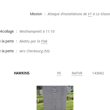
Mission
:
Attaque d’installations de
V1
à La Glacer
écollage
:
Westhampnett à 11:10
 la perte
:
Abattu par la
Flak
 la perte
:
vers Cherbourg
(50)
HAWKINS
Pil
RAFVR
143682