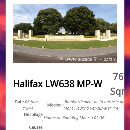
76
Halifax LW638 MP-W
Sqn
Date
06 juin
Bombardement de la batterie du
Mission :
:
1944
Mont Fleury à Ver-sur-Mer (14)
Décollage
Holme-on-Spalding Moor à 02:36
:
Causes