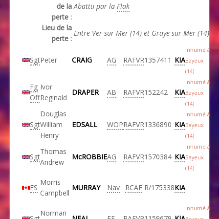
de la
Abattu par la
Flak
perte :
Lieu de la
Entre Ver-sur-Mer (14) et Graye-sur-Mer (14)
perte :
Inhumé à
Sgt
Peter
CRAIG
AG
RAFVR
1357411
KIA
Bayeux
(14)
Inhumé à
Fg
Ivor
DRAPER
AB
RAFVR
152242
KIA
Bayeux
Off
Reginald
(14)
Douglas
Inhumé à
Sgt
William
EDSALL
WOP
RAFVR
1336890
KIA
Bayeux
Henry
(14)
Inhumé à
Thomas
Sgt
McROBBIE
AG
RAFVR
1570384
KIA
Bayeux
Andrew
(14)
Morris
FS
MURRAY
Nav
RCAF
R/175338
KIA
Campbell
Inhumé à
Norman
Sgt
NEAL
FE
RAFVR
1159679
KIA