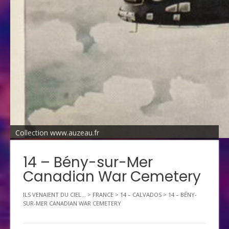
Collection www.auzeau.fr
14 – Bény-sur-Mer
Canadian War Cemetery
ILS VENAIENT DU CIEL...
>
FRANCE
>
14 – CALVADOS
>
14 – BÉNY-
SUR-MER CANADIAN WAR CEMETERY