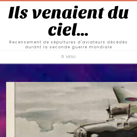
Ils venaient du
ciel…
Recensement de sépultures d'aviateurs décédés
durant la seconde guerre mondiale
MENU