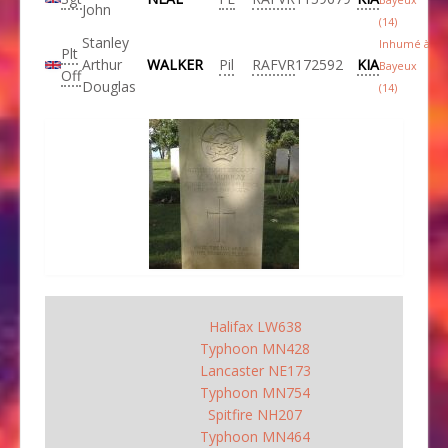
Bayeux
John
(14)
Stanley
Inhumé à
Plt
Arthur
WALKER
Pil
RAFVR
172592
KIA
Bayeux
Off
Douglas
(14)
Halifax LW638
Typhoon MN428
Lancaster NE173
Typhoon MN754
Spitfire NH207
Typhoon MN464