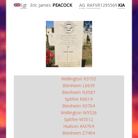
Sgt
Eric James
PEACOCK
AG
RAFVR
1295569
KIA
Wellington R3152
Blenheim L6639
Blenheim N3587
Spitfire R6614
Blenheim R3704
Wellington W5526
Spitfire W3512
Hudson AM704
Blenheim Z7494