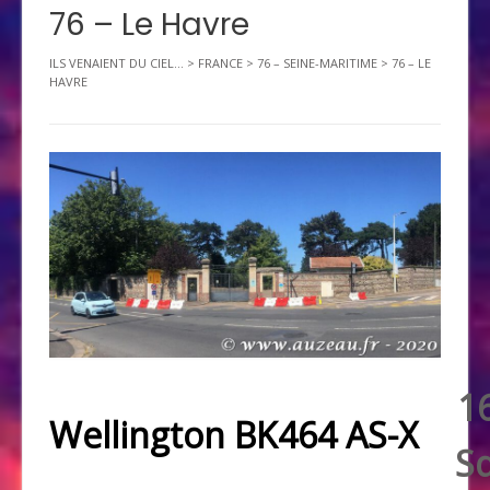
76 – Le Havre
ILS VENAIENT DU CIEL...
>
FRANCE
>
76 – SEINE-MARITIME
>
76 – LE
HAVRE
1
Wellington BK464 AS-X
S