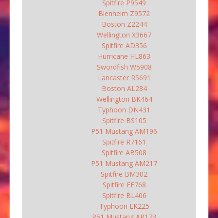
Spitfire P9549
Blenheim Z9572
Boston Z2244
Wellington X3667
Spitfire AD356
Hurricane HL863
Swordfish W5908
Lancaster R5691
Boston AL284
Wellington BK464
Typhoon DN431
Spitfire BS105
P51 Mustang AM196
Spitfire R7161
Spitfire AB508
P51 Mustang AM217
Spitfire BM302
Spitfire EE768
Spitfire BL406
Typhoon EK225
P51 Mustang AP173