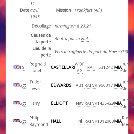
11
Date
:
avril
Mission
:
Frankfurt (All.)
1943
Décollage
:
Kirmington à 23:21
Causes de
:
Abattu par la
Flak
la perte
Lieu de la
:
Vers la raffinerie du port du Havre (76)
perte
Reginald
WOP
Runn
FS
CASTELLARI
RAF
631242
MIA
Lionel
AG
Memor
Tudor
Runn
Sgt
EDWARDS
ABs
RAFVR
966317
MIA
Lewis
Memor
Runn
Sgt
Harry
ELLIOTT
Nav
RAFVR
1435429
MIA
Memor
Philip
Runn
Sgt
HALL
Pil
RAFVR
1312003
MIA
Raymond
Memor