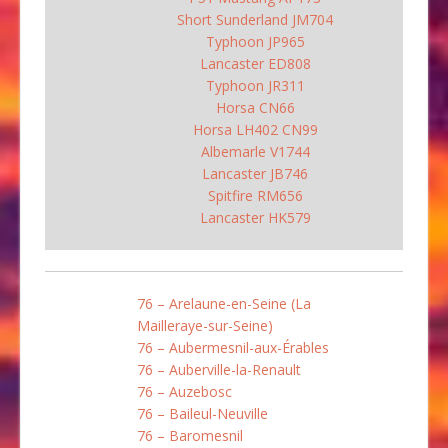
Short Sunderland JM704
Typhoon JP965
Lancaster ED808
Typhoon JR311
Horsa CN66
Horsa LH402 CN99
Albemarle V1744
Lancaster JB746
Spitfire RM656
Lancaster HK579
76 – Arelaune-en-Seine (La
Mailleraye-sur-Seine)
76 – Aubermesnil-aux-Érables
76 – Auberville-la-Renault
76 – Auzebosc
76 – Baileul-Neuville
76 – Baromesnil