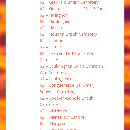
62 – Grévillers British Cemetery
62 – Guemps
62 – Guînes
62 – Halinghen
62 – Hardinghen
62 – Hesdin
62 – Houchin British Cemetery
62 – Labourse
62 – Le Parcq
62 – Lestrem Le Paradis War
Cemetery
62 – Leubringhen Calais Canadian
War Cemetery
62 – Leulinghem
62 – Longuenesse (St. Omer)
Souvenir Cemetery
62 – Loos-en-Gohelle British
Cemetery
62 – Maizières
62 – Marles-sur-Canche
62 – Marquise
62 – Monchy-Breton