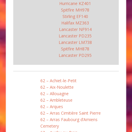
Hurricane KZ401
Spitfire MH978
Stirling EF140
Halifax MZ363
Lancaster NF914
Lancaster PD235
Lancaster LM738
Spitfire MH878
Lancaster PD295
62 – Achiet-le-Petit
62 – Aix-Noulette
62 – Allouagne
62 – Ambleteuse
62 – Arques
62 – Arras Cimitière Saint Pierre
62 – Arras Faubourg d’Amiens
Cemetery