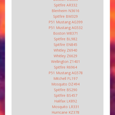
Spitfire AR332
Blenheim N3616
Spitfire BM329
P51 Mustang AG399
P51 Mustang AG532
Boston W8371
Spitfire BL982
Spitfire EN845
Whitley Z6940
Whitley Z6629
Wellington Z1401
Spitfire R6964
P51 Mustang AG578
Mitchell FL197
Mosquito DZ494
Spitfire BS290
Spitfire BS457
Halifax LK892
Mosquito LR331
Hurricane KZ378