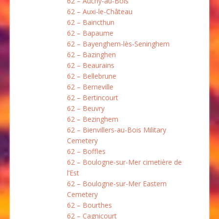
62 – Auchy-au-Bois
62 – Auxi-le-Château
62 – Baincthun
62 – Bapaume
62 – Bayenghem-lès-Seninghem
62 – Bazinghen
62 – Beaurains
62 – Bellebrune
62 – Berneville
62 – Bertincourt
62 – Beuvry
62 – Bezinghem
62 – Bienvillers-au-Bois Military
Cemetery
62 – Boffles
62 – Boulogne-sur-Mer cimetière de
l’Est
62 – Boulogne-sur-Mer Eastern
Cemetery
62 – Bourthes
62 – Cagnicourt