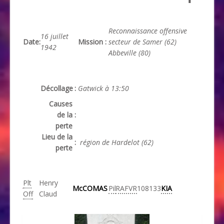
Reconnaissance offensive
16 juillet
Date
:
Mission
:
secteur de Samer (62)
1942
Abbeville (80)
Décollage
:
Gatwick à 13:50
Causes
de la
:
perte
Lieu de la
:
région de Hardelot (62)
perte
Plt
Henry
McCOMAS
Pil
RAFVR
108133
KIA
Off
Claud