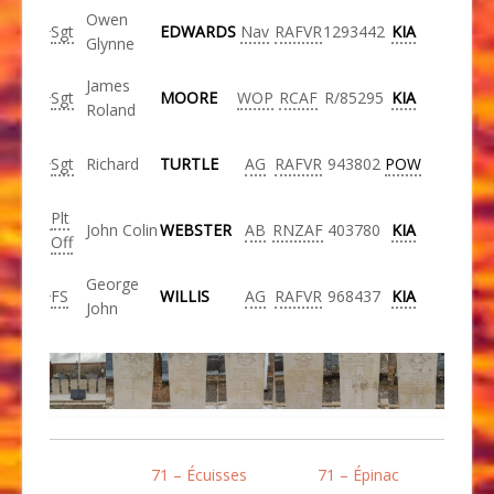
Owen
Sgt
EDWARDS
Nav
RAFVR
1293442
KIA
Glynne
James
Sgt
MOORE
WOP
RCAF
R/85295
KIA
Roland
Sgt
Richard
TURTLE
AG
RAFVR
943802
POW
Plt
John Colin
WEBSTER
AB
RNZAF
403780
KIA
Off
George
FS
WILLIS
AG
RAFVR
968437
KIA
John
71 – Écuisses
71 – Épinac