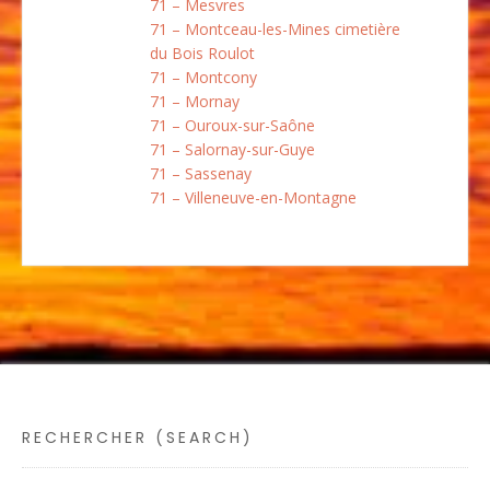
71 – Mesvres
71 – Montceau-les-Mines cimetière
du Bois Roulot
71 – Montcony
71 – Mornay
71 – Ouroux-sur-Saône
71 – Salornay-sur-Guye
71 – Sassenay
71 – Villeneuve-en-Montagne
RECHERCHER (SEARCH)