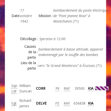
17
bombardement du poste électrique
Date
:
octobre
Mission
:
de “Pont Jeanne Rose” à
1942
Montchanin (71)
Décollage
:
Syerston à 12:00
Causes
bombardement à basse altitude, appareil
de la
:
endommagé par le souffle des bombes
perte
Lieu de la
:
vers “le Grand Monterois” à Écuisses (71)
perte
Sqn
William
CORR
Pil
RAF
39500
KIA
Ldr
Duncan
Richard
Sgt
DELVE
FE
RAF
656838
KIA
James