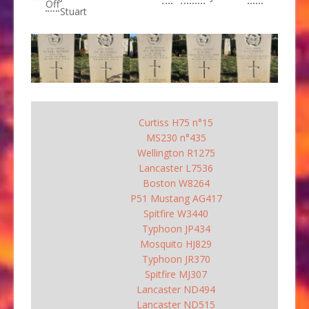
Off
Stuart
Curtiss H75 n°15
MS230 n°435
Wellington R1275
Lancaster L7536
Boston W8264
P51 Mustang AG417
Spitfire W3440
Typhoon JP434
Mosquito HJ829
Typhoon JR370
Spitfire MJ307
Lancaster ND494
Lancaster ND515