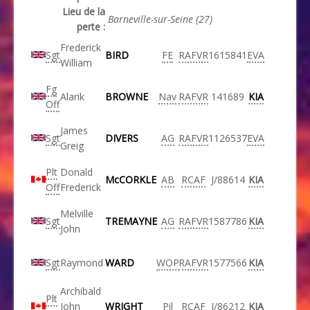
Lieu de la
Barneville-sur-Seine (27)
perte :
Frederick
Sgt
BIRD
FE
RAFVR
1615841
EVA
William
Fg
Alarik
BROWNE
Nav
RAFVR
141689
KIA
Off
James
Sgt
DIVERS
AG
RAFVR
1126537
EVA
Greig
Plt
Donald
McCORKLE
AB
RCAF
J/88614
KIA
Off
Frederick
Melville
Sgt
TREMAYNE
AG
RAFVR
1587786
KIA
John
Sgt
Raymond
WARD
WOP
RAFVR
1577566
KIA
Archibald
Plt
John
WRIGHT
Pil
RCAF
J/86212
KIA