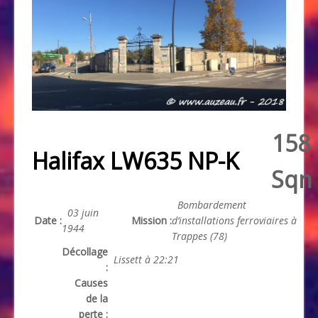
158
Halifax LW635 NP-K
Sqn
Bombardement
03 juin
Date :
Mission :
d’installations ferroviaires à
1944
Trappes (78)
Décollage
Lissett à 22:21
:
Causes
de la
perte :