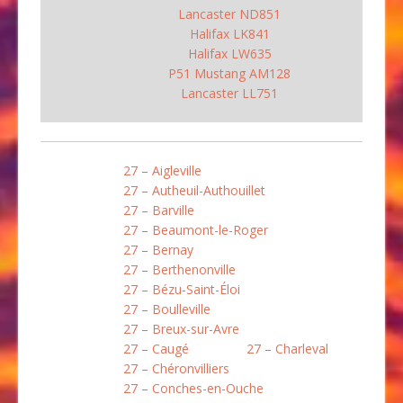
Lancaster ND851
Halifax LK841
Halifax LW635
P51 Mustang AM128
Lancaster LL751
27 – Aigleville
27 – Autheuil-Authouillet
27 – Barville
27 – Beaumont-le-Roger
27 – Bernay
27 – Berthenonville
27 – Bézu-Saint-Éloi
27 – Boulleville
27 – Breux-sur-Avre
27 – Caugé
27 – Charleval
27 – Chéronvilliers
27 – Conches-en-Ouche