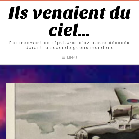
Ils venaient du
ciel…
Recensement de sépultures d'aviateurs décédés
durant la seconde guerre mondiale
MENU