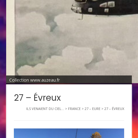
Collection www.auzeau.fr
27 – Évreux
ILS VENAIENT DU CIEL...
>
FRANCE
>
27 – EURE
>
27 – ÉVREUX