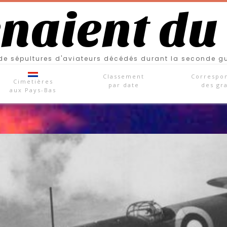
enaient du
e sépultures d'aviateurs décédés durant la seconde g
Classement
Correspo
Cimetières
par date
des gr
aux Pays-Bas