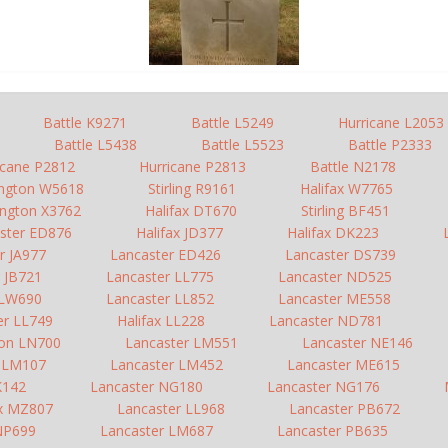
Battle K9271
Battle L5249
Hurricane L2053
Battle L5438
Battle L5523
Battle P2333
icane P2812
Hurricane P2813
Battle N2178
ington W5618
Stirling R9161
Halifax W7765
ington X3762
Halifax DT670
Stirling BF451
ster ED876
Halifax JD377
Halifax DK223
r JA977
Lancaster ED426
Lancaster DS739
 JB721
Lancaster LL775
Lancaster ND525
 LW690
Lancaster LL852
Lancaster ME558
er LL749
Halifax LL228
Lancaster ND781
ton LN700
Lancaster LM551
Lancaster NE146
r LM107
Lancaster LM452
Lancaster ME615
LK142
Lancaster NG180
Lancaster NG176
ax MZ807
Lancaster LL968
Lancaster PB672
 NP699
Lancaster LM687
Lancaster PB635