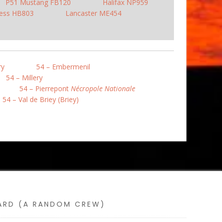
P51 Mustang FB120
Halifax NP959
ress HB803
Lancaster ME454
ry
54 – Embermenil
54 – Millery
54 – Pierrepont
Nécropole Nationale
54 – Val de Briey (Briey)
SARD (A RANDOM CREW)