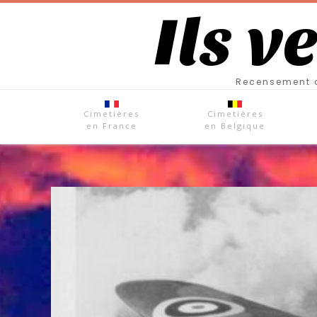
Ils v
Recensement d
Cimetières
Cimetières
en France
en Belgique