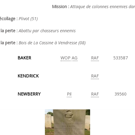
Mission :
Attaque de colonnes ennemies dans
collage :
Plivot (51)
la perte :
Abattu par chasseurs ennemis
la perte :
Bois de La Cassine à Vendresse (08)
BAKER
WOP
AG
RAF
533587
KENDRICK
RAF
NEWBERRY
Pil
RAF
39560