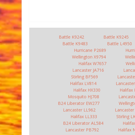
Battle K9242
Battle K9245
Battle K9483
Battle L4950
Hurricane P2689
Hurr
Wellington X9794
Well
Halifax W7657
Well
Lancaster JA716
Lanca
Stirling BF569
Lancaste
Halifax LV814
Lancaster
Halifax HX330
Halifax
Mosquito HJ708
Lancast
B24 Liberator EW277
Welling
Lancaster LL962
Lancaste
Halifax LL333
Stirling 
B24 Liberator AL584
Halif
Lancaster PB792
Halifax