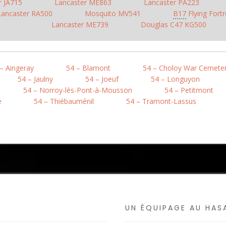
r JA715
Lancaster ME863
Lancaster PA223
Lancaster RA500
Mosquito MV541
B17
Flying Fort
Lancaster ME739
Douglas C47 KG500
– Aingeray
54 – Blamont
54 – Choloy War Cemete
54 – Jaulny
54 – Joeuf
54 – Longuyon
54 – Norroy-lès-Pont-à-Mousson
54 – Petitmont
e
54 – Thiébauménil
54 – Tramont-Lassus
UN ÉQUIPAGE AU HA