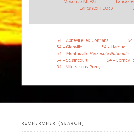
Mosquito ML923
Lancaste
Lancaster PD363
54 – Abbéville-lès-Conflans
54 
54 – Glonville
54 – Haroué
54 – Montauville
Nécropole Nationale
54 – Selaincourt
54 – Sornévill
54 – Villers-sous-Prény
RECHERCHER (SEARCH)