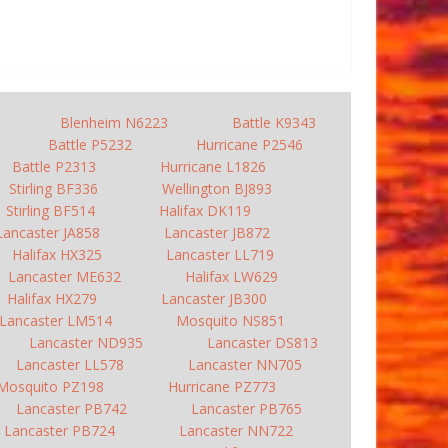
Blenheim N6223
Battle K9343
Battle P5232
Hurricane P2546
Battle P2313
Hurricane L1826
Stirling BF336
Wellington BJ893
Stirling BF514
Halifax DK119
Lancaster JA858
Lancaster JB872
Halifax HX325
Lancaster LL719
Lancaster ME632
Halifax LW629
Halifax HX279
Lancaster JB300
Lancaster LM514
Mosquito NS851
Lancaster ND935
Lancaster DS813
Lancaster LL578
Lancaster NN705
Mosquito PZ198
Hurricane PZ773
Lancaster PB742
Lancaster PB765
Lancaster PB724
Lancaster NN722