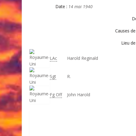
Date :
14 mai 1940
Dé
Causes de 
Lieu de 
LAc
Harold Reginald
Sgt
R.
Fg Off
John Harold