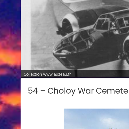
Collection www.auzeau.fr
54 – Choloy War Cemete