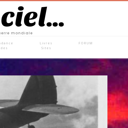
 ciel…
uerre mondiale
ndance
Livres
FORUM
ades
Sites