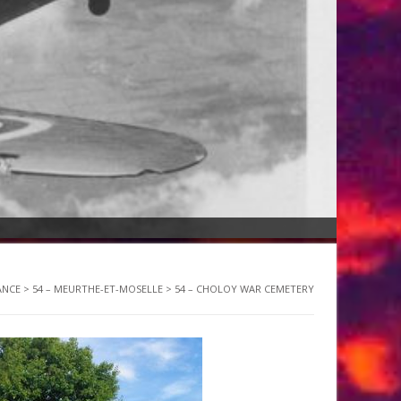
ANCE
>
54 – MEURTHE-ET-MOSELLE
>
54 – CHOLOY WAR CEMETERY