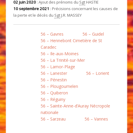
02 juin 2020
: Ajout des prénoms du
Sgt
HASTIE
10 septembre 2021
: Précisions concernant les causes de
la perte et le décès du
Sgt
J.R. MASSEY
56 – Gavres
56 – Guidel
56 – Hennebont Cimetière de St
Caradec
56 – Ile-aux-Moines
56 – La Trinité-sur-Mer
56 – Lamor-Plage
56 – Lanester
56 – Lorient
56 – Pénestin
56 – Plougoumelen
56 – Quiberon
56 – Réguiny
56 – Sainte-Anne-d’Auray Nécropole
nationale
56 – Sarzeau
56 – Vannes