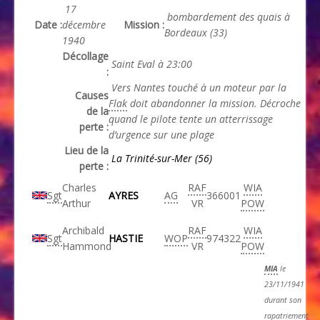
17
bombardement des quais à
Date :
décembre
Mission :
Bordeaux (33)
1940
Décollage
Saint Eval à 23:00
:
Vers Nantes touché à un moteur par la
Causes
Flak
doit abandonner la mission. Décroche
de la
quand le pilote tente un atterrissage
perte :
d’urgence sur une plage
Lieu de la
La Trinité-sur-Mer (56)
perte :
Charles
RAF
WIA
Sgt
AYRES
AG
366001
Arthur
VR
POW
Archibald
RAF
WIA
Sgt
HASTIE
WOP
974322
Hammond
VR
POW
MIA
le
23/11/1941
durant son
rapatriement