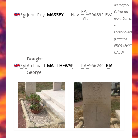
du
Moyen-
RAF
Orient au
Sgt
John Roy
MASSEY
Nav
590895
EVA
VR
mont Batten
en
Cornouailles
(Catalina
PBY-5
AH560
OADU
)
Douglas
Sgt
Archibald
MATTHEWS
Pil
RAF
566240
KIA
George