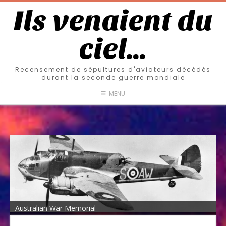
Ils venaient du
ciel…
Recensement de sépultures d'aviateurs décédés
durant la seconde guerre mondiale
MENU
Australian War Memorial