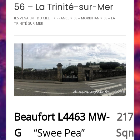
56 – La Trinité-sur-Mer
ILS VENAIENT DU CIEL...
>
FRANCE
>
56 – MORBIHAN
>
56 – LA
TRINITÉ-SUR-MER
Beaufort L4463 MW-
217
G
“Swee Pea”
Sqn