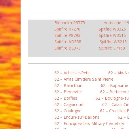
Blenheim R3775
Hurricane L1
Spitfire R7270
Spitfire W3325
Spitfire P8793
Spitfire W3516
Spitfire AD558
Spitfire W3215
Spitfire BL973
Spitfire EP168
62 – Achiet-le-Petit
62 – Aix-N
62 – Arras Cimitière Saint Pierre
62 – Baincthun
62 – Bapaume
62 – Berneville
62 – Bertincour
62 – Boffles
62 – Boulogne-sur
62 – Cagnicourt
62 – Calais Ci
62 – Coulogne
62 – Croisilles 
62 – Enquin-sur-Baillons
62 – 
62 – Foncquevillers Military Cemetery