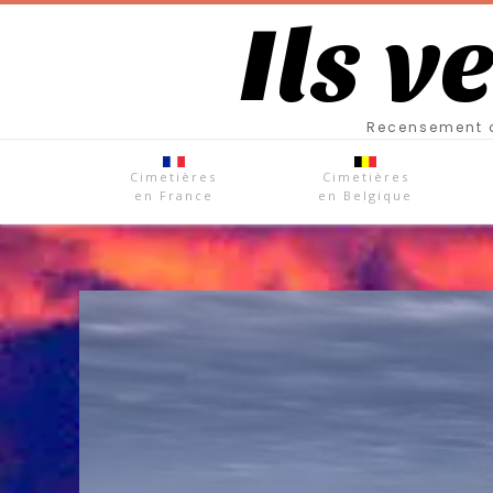
Ils v
Recensement d
Cimetières
Cimetières
en France
en Belgique