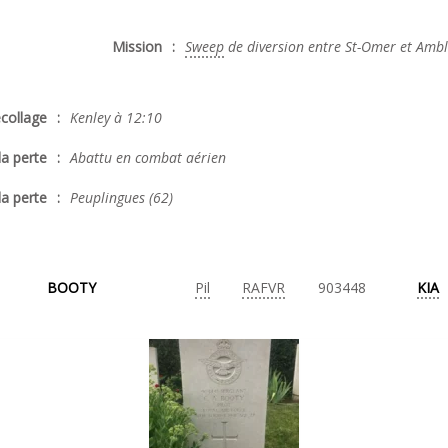
Mission
:
Sweep
de diversion entre St-Omer et Amb
collage
:
Kenley à 12:10
la perte
:
Abattu en combat aérien
la perte
:
Peuplingues (62)
BOOTY
Pil
RAFVR
903448
KIA