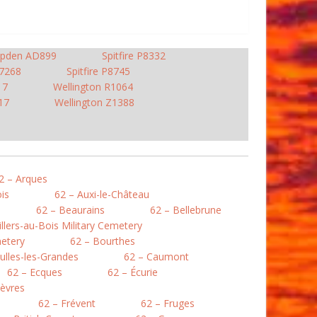
pden AD899
Spitfire P8332
R7268
Spitfire P8745
17
Wellington R1064
17
Wellington Z1388
2 – Arques
is
62 – Auxi-le-Château
62 – Beaurains
62 – Bellebrune
illers-au-Bois Military Cemetery
etery
62 – Bourthes
ulles-les-Grandes
62 – Caumont
62 – Ecques
62 – Écurie
lièvres
62 – Frévent
62 – Fruges