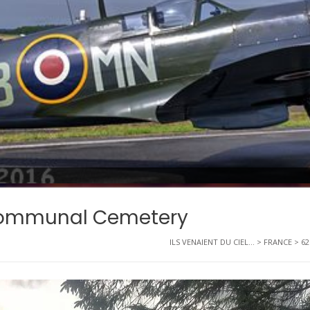
 Communal Cemetery
ILS VENAIENT DU CIEL...
>
FRANCE
>
62