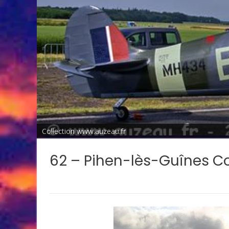
Collection www.auzeau.fr
62 – Pihen-lès-Guînes