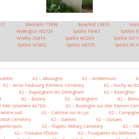
921
Blenheim T1896
Beaufort L9835
Ham
Wellington W5729
Spitfire P8461
Spitfire 
Whitley Z6874
Spitfire AD264
Spitfire AD1
Spitfire W3802
Spitfire AB375
Spitfire BL4
oulette
62 – Allouagne
62 – Ambleteuse
6
62 – Arras Faubourg d’Amiens Cemetery
62 – Auchy-au-Bo
62 – Bayenghem-lès-Seninghem
62 – Bazinghen
t
62 – Beuvry
62 – Bezinghem
62 – Bienv
-Mer cimetière de l’Est
62 – Boulogne-sur-Mer Eastern Cem
metière sud
62 – Calonne-sur-la-Lys
62 – Campigne
British Cemetery
62 – Dannes
62 – Duisans
Éperlecques
62 – Étaples Military Cemetery
62 – Fil
62 – Fontaine-l’Étalon
62 – Fouquières-lès-Béthune