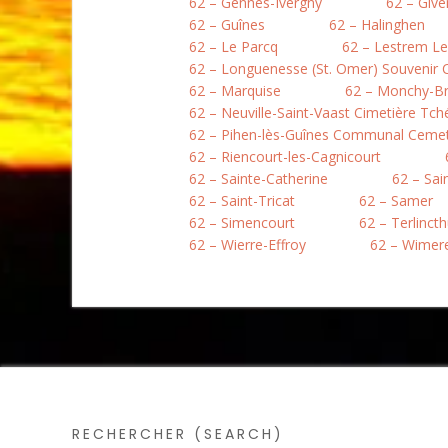
62 – Gennes-Ivergny
62 – Give
62 – Guînes
62 – Halinghen
62 – Le Parcq
62 – Lestrem L
62 – Longuenesse (St. Omer) Souvenir
62 – Marquise
62 – Monchy-B
62 – Neuville-Saint-Vaast Cimetière Tc
62 – Pihen-lès-Guînes Communal Ceme
62 – Riencourt-les-Cagnicourt
62 – Sainte-Catherine
62 – Sai
62 – Saint-Tricat
62 – Samer
62 – Simencourt
62 – Terlinct
62 – Wierre-Effroy
62 – Wimer
RECHERCHER (SEARCH)