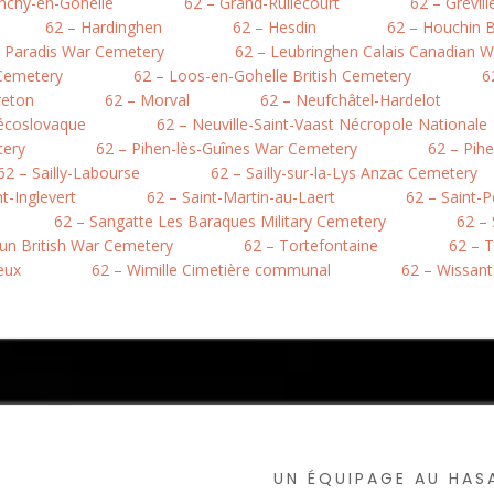
nchy-en-Gohelle
62 – Grand-Rullecourt
62 – Grévil
62 – Hardinghen
62 – Hesdin
62 – Houchin B
e Paradis War Cemetery
62 – Leubringhen Calais Canadian 
 Cemetery
62 – Loos-en-Gohelle British Cemetery
6
reton
62 – Morval
62 – Neufchâtel-Hardelot
hécoslovaque
62 – Neuville-Saint-Vaast Nécropole Nationale
tery
62 – Pihen-lès-Guînes War Cemetery
62 – Pih
62 – Sailly-Labourse
62 – Sailly-sur-la-Lys Anzac Cemetery
nt-Inglevert
62 – Saint-Martin-au-Laert
62 – Saint-
62 – Sangatte Les Baraques Military Cemetery
62 –
hun British War Cemetery
62 – Tortefontaine
62 – T
eux
62 – Wimille Cimetière communal
62 – Wissant
UN ÉQUIPAGE AU HA