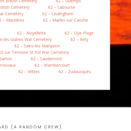
lers British Cemetery
62 – Guemps
ritish Cemetery
62 – Labourse
War Cemetery
62 – Leulinghem
2 – Maizières
62 – Marles-sur-Canche
62 – Noyellette
62 – Oye-Plage
en-lès-Guînes War Cemetery
62 – Rety
62 – Sains-les-Marquion
Pol-sur-Ternoise St Pol War Cemetery
 Sarton
62 – Saudemont
roisvaux
62 – Wambercourt
62 – Wittes
62 – Zudausques
SARD (A RANDOM CREW)