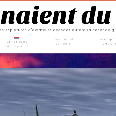
enaient du
e sépultures d'aviateurs décédés durant la seconde g
Classement
Correspo
Cimetières
par date
des gr
aux Pays-Bas