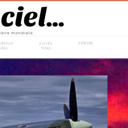
 ciel…
uerre mondiale
ndance
Livres
FORUM
ades
Sites