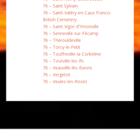
76 – Saint Sylvain
76 – Saint-Valéry-en-Caux Franco-
British Cemetery
76 – Saint-Vigor-d’Ymonville
76 – Senneville-sur-Fécamp
76 – Thérouldeville
76 – Torcy-le-Petit
76 – Touffreville-la-Corbeline
76 – Tourville-les-Ifs
76 – Veauville-lès-Baons
76 – Vergetot
76 – Veules-les-Roses