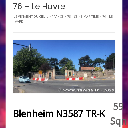
76 – Le Havre
ILS VENAIENT DU CIEL...
>
FRANCE
>
76 – SEINE-MARITIME
>
76 – LE
HAVRE
59
Blenheim N3587 TR-K
Sqn