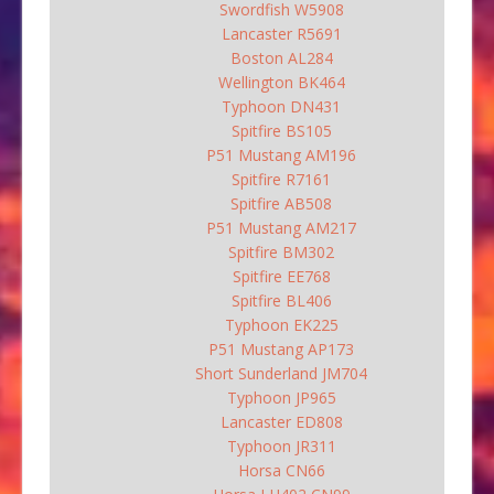
Swordfish W5908
Lancaster R5691
Boston AL284
Wellington BK464
Typhoon DN431
Spitfire BS105
P51 Mustang AM196
Spitfire R7161
Spitfire AB508
P51 Mustang AM217
Spitfire BM302
Spitfire EE768
Spitfire BL406
Typhoon EK225
P51 Mustang AP173
Short Sunderland JM704
Typhoon JP965
Lancaster ED808
Typhoon JR311
Horsa CN66