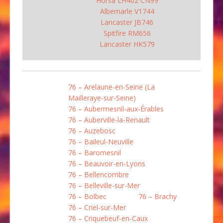
Horsa LH402 CN99
Albemarle V1744
Lancaster JB746
Spitfire RM656
Lancaster HK579
76 – Arelaune-en-Seine (La
Mailleraye-sur-Seine)
76 – Aubermesnil-aux-Érables
76 – Auberville-la-Renault
76 – Auzebosc
76 – Baileul-Neuville
76 – Baromesnil
76 – Beauvoir-en-Lyons
76 – Bellencombre
76 – Belleville-sur-Mer
76 – Bolbec
76 – Brachy
76 – Criel-sur-Mer
76 – Criquebeuf-en-Caux