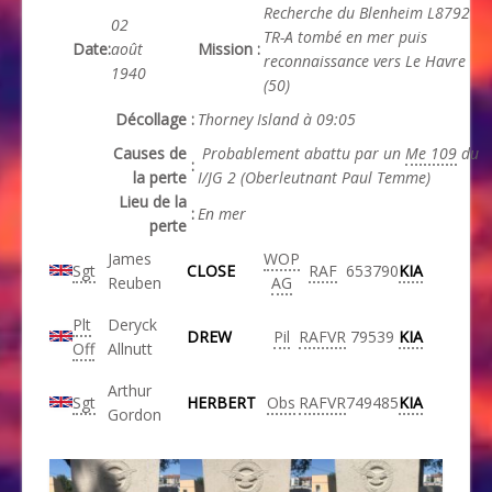
Recherche du Blenheim L8792
02
TR-A tombé en mer puis
Date
:
août
Mission
:
reconnaissance vers Le Havre
1940
(50)
Décollage
:
Thorney Island à 09:05
Causes de
Probablement
abattu par un
Me 109
du
:
la perte
I/JG 2 (Oberleutnant Paul Temme)
Lieu de la
:
En mer
perte
James
WOP
Sgt
CLOSE
RAF
653790
KIA
Reuben
AG
Plt
Deryck
DREW
Pil
RAFVR
79539
KIA
Off
Allnutt
Arthur
Sgt
HERBERT
Obs
RAFVR
749485
KIA
Gordon