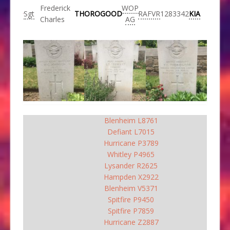
Frederick
WOP
Sgt
THOROGOOD
RAFVR
1283342
KIA
Charles
AG
Blenheim L8761
Defiant L7015
Hurricane P3789
Whitley P4965
Lysander R2625
Hampden X2922
Blenheim V5371
Spitfire P9450
Spitfire P7859
Hurricane Z2887