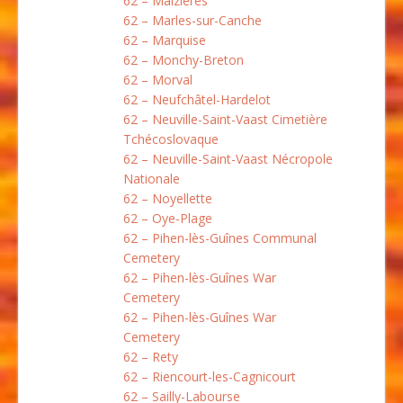
62 – Maizières
62 – Marles-sur-Canche
62 – Marquise
62 – Monchy-Breton
62 – Morval
62 – Neufchâtel-Hardelot
62 – Neuville-Saint-Vaast Cimetière
Tchécoslovaque
62 – Neuville-Saint-Vaast Nécropole
Nationale
62 – Noyellette
62 – Oye-Plage
62 – Pihen-lès-Guînes Communal
Cemetery
62 – Pihen-lès-Guînes War
Cemetery
62 – Pihen-lès-Guînes War
Cemetery
62 – Rety
62 – Riencourt-les-Cagnicourt
62 – Sailly-Labourse