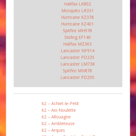
Halifax LK892
Mosquito LR331
Hurricane KZ378
Hurricane KZ401
Spitfire MH978
Stirling EF140
Halifax MZ363
Lancaster NF914
Lancaster PD235
Lancaster LM738
Spitfire MH878
Lancaster PD295
62 – Achiet-le-Petit
62 – Aix-Noulette
62 – Allouagne
62 – Ambleteuse
62 – Arques