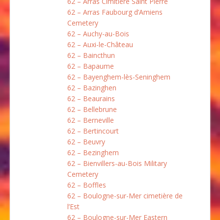
62 – Arras Cimitière Saint Pierre
62 – Arras Faubourg d’Amiens
Cemetery
62 – Auchy-au-Bois
62 – Auxi-le-Château
62 – Baincthun
62 – Bapaume
62 – Bayenghem-lès-Seninghem
62 – Bazinghen
62 – Beaurains
62 – Bellebrune
62 – Berneville
62 – Bertincourt
62 – Beuvry
62 – Bezinghem
62 – Bienvillers-au-Bois Military
Cemetery
62 – Boffles
62 – Boulogne-sur-Mer cimetière de
l’Est
62 – Boulogne-sur-Mer Eastern