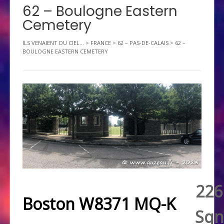
62 – Boulogne Eastern
Cemetery
ILS VENAIENT DU CIEL...
>
FRANCE
>
62 – PAS-DE-CALAIS
>
62 –
BOULOGNE EASTERN CEMETERY
226
Boston W8371 MQ-K
Sqn