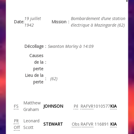
19 juillet
Bombardement d’une station
Date
:
Mission
:
1942
électrique à Mazingarde (62)
Décollage
:
Swanton Morley à 14:09
Causes
de la
:
perte
Lieu de la
:
(62)
perte
Matthew
FS
JOHNSON
Pil
RAFVR
1010577
KIA
Graham
Plt
Leonard
STEWART
Obs
RAFVR
116891
KIA
Off
Scott