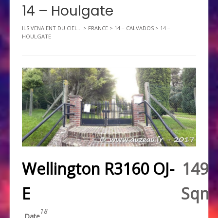
14 – Houlgate
ILS VENAIENT DU CIEL...
>
FRANCE
>
14 – CALVADOS
>
14 –
HOULGATE
Wellington R3160 OJ-
149
E
Sqn
18
Date