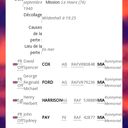
septembre
Mission :
Le Havre (76)
:
1940
Décollage
Mildenhall à 19:25
:
Causes
de la
perte :
Lieu de la
En mer
perte :
Plt
David
Runnymede
COX
AB
RAFVR
80848
MIA
Off
Spencer
Memorial
George
Plt
Runnymede
Reginald
FORD
AG
RAFVR
79236
MIA
Off
Memorial
Michael
Henry
Runnymede
Sgt
HARRISON
AG
RAF
538889
MIA
Herbert
Memorial
Plt
John
Runnymede
PAY
Pil
RAF
42877
MIA
Off
Sydney
Memorial