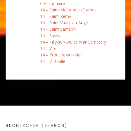
Cressonnière
14 – Saint-Martin-des-Entrées
14 – Saint-Rémy
14 – Saint-Vaast-en-Auge
14 – Saint-Samson
14 – Sassy
14 – Tilly-sur-Seules War Cemetery
14 – Vire
14 – Trouville-sur-Mer
14 – Villerville
RECHERCHER (SEARCH)