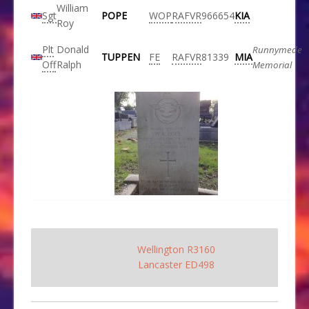
William
Sgt
POPE
WOP
RAFVR
966654
KIA
Roy
Plt
Donald
Runnymede
TUPPEN
FE
RAFVR
81339
MIA
Off
Ralph
Memorial
Wellington R3160
Lancaster ED498