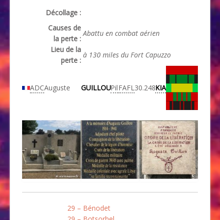
Décollage :
Causes de
Abattu en combat aérien
la perte :
Lieu de la
à 130 miles du Fort Capuzzo
perte :
ADC
Auguste
GUILLOU
Pil
FAFL
30.248
KIA
29 – Bénodet
29 – Botsorhel