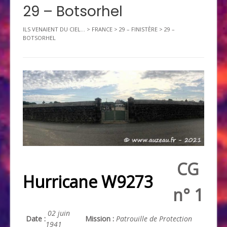
29 – Botsorhel
ILS VENAIENT DU CIEL...
>
FRANCE
>
29 – FINISTÈRE
>
29 –
BOTSORHEL
CG
Hurricane W9273
n° 1
02 juin
Date :
Mission :
Patrouille de Protection
1941