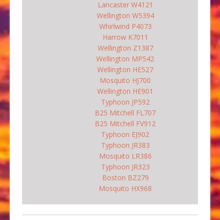
Lancaster W4121
Wellington W5394
Whirlwind P4073
Harrow K7011
Wellington Z1387
Wellington MP542
Wellington HE527
Mosquito HJ700
Wellington HE901
Typhoon JP592
B25 Mitchell FL707
B25 Mitchell FV912
Typhoon EJ902
Typhoon JR383
Mosquito LR386
Typhoon JR323
Boston BZ279
Mosquito HX968