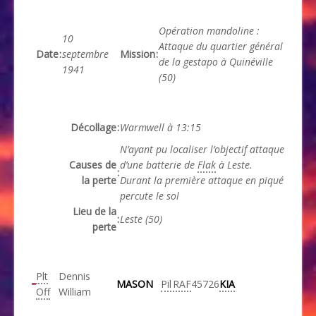
Opération mandoline :
10
Attaque du quartier général
Date
:
septembre
Mission
:
de la gestapo à Quinéville
1941
(50)
Décollage
:
Warmwell à 13:15
N’ayant pu localiser l’objectif attaque
Causes de
d’une batterie de
Flak
à Leste.
:
la perte
Durant la première attaque en piqué
percute le sol
Lieu de la
:
Leste (50)
perte
Plt
Dennis
MASON
Pil
RAF
45726
KIA
Off
William