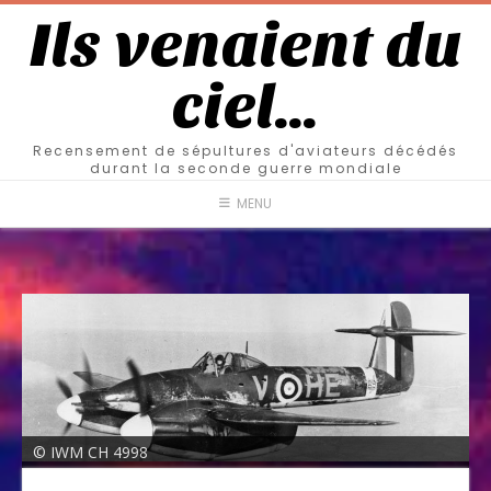
Ils venaient du
ciel…
Recensement de sépultures d'aviateurs décédés
durant la seconde guerre mondiale
MENU
© IWM CH 4998