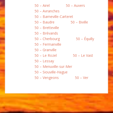
50 – Airel
50 – Auvers
50 – Avranches
50 – Barneville-Carteret
50 – Baudre
50 – Biville
50 – Bretteville
50 – Brévands
50 – Cherbourg
50 – Équilly
50 – Fermanville
50 – Granville
50 – Le Rozel
50 – Le Vast
50 – Lessay
50 – Menuville-sur-Mer
50 – Siouville-Hague
50 – Vengeons
50 – Ver