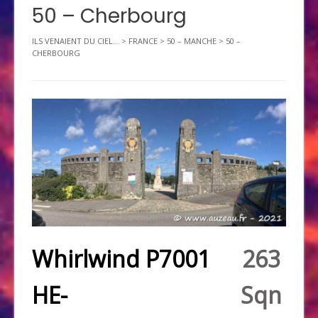
50 – Cherbourg
ILS VENAIENT DU CIEL...
>
FRANCE
>
50 – MANCHE
>
50 –
CHERBOURG
Whirlwind P7001
263
HE-
Sqn