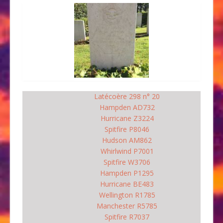
Latécoère 298 n° 20
Hampden AD732
Hurricane Z3224
Spitfire P8046
Hudson AM862
Whirlwind P7001
Spitfire W3706
Hampden P1295
Hurricane BE483
Wellington R1785
Manchester R5785
Spitfire R7037