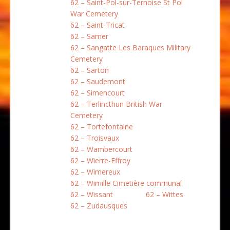
62 – Saint-Pol-sur-Ternoise St Pol
War Cemetery
62 – Saint-Tricat
62 – Samer
62 – Sangatte Les Baraques Military
Cemetery
62 – Sarton
62 – Saudemont
62 – Simencourt
62 – Terlincthun British War
Cemetery
62 – Tortefontaine
62 – Troisvaux
62 – Wambercourt
62 – Wierre-Effroy
62 – Wimereux
62 – Wimille Cimetière communal
62 – Wissant
62 – Wittes
62 – Zudausques