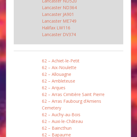
Lancaster ND520
Lancaster ND364
Lancaster JA901
Lancaster ME749
Halifax LW116
Lancaster DV374
62 – Achiet-le-Petit
62 – Aix-Noulette
62 – Allouagne
62 – Ambleteuse
62 – Arques
62 – Arras Cimitière Saint Pierre
62 – Arras Faubourg d’Amiens
Cemetery
62 – Auchy-au-Bois
62 – Auxi-le-Château
62 – Baincthun
62 – Bapaume