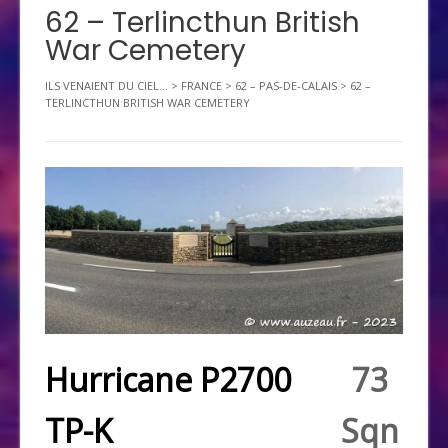
62 – Terlincthun British
War Cemetery
ILS VENAIENT DU CIEL...
>
FRANCE
>
62 – PAS-DE-CALAIS
>
62 –
TERLINCTHUN BRITISH WAR CEMETERY
Hurricane P2700
73
TP-K
Sqn