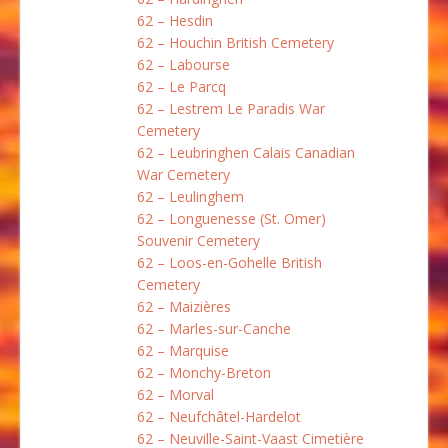
62 – Hesdin
62 – Houchin British Cemetery
62 – Labourse
62 – Le Parcq
62 – Lestrem Le Paradis War
Cemetery
62 – Leubringhen Calais Canadian
War Cemetery
62 – Leulinghem
62 – Longuenesse (St. Omer)
Souvenir Cemetery
62 – Loos-en-Gohelle British
Cemetery
62 – Maizières
62 – Marles-sur-Canche
62 – Marquise
62 – Monchy-Breton
62 – Morval
62 – Neufchâtel-Hardelot
62 – Neuville-Saint-Vaast Cimetière