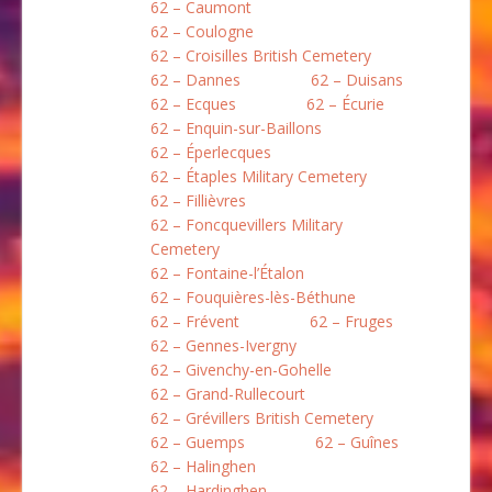
62 – Caumont
62 – Coulogne
62 – Croisilles British Cemetery
62 – Dannes
62 – Duisans
62 – Ecques
62 – Écurie
62 – Enquin-sur-Baillons
62 – Éperlecques
62 – Étaples Military Cemetery
62 – Fillièvres
62 – Foncquevillers Military
Cemetery
62 – Fontaine-l’Étalon
62 – Fouquières-lès-Béthune
62 – Frévent
62 – Fruges
62 – Gennes-Ivergny
62 – Givenchy-en-Gohelle
62 – Grand-Rullecourt
62 – Grévillers British Cemetery
62 – Guemps
62 – Guînes
62 – Halinghen
62 – Hardinghen