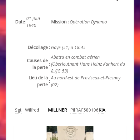
01 juin
Date
:
Mission
:
Opération Dynamo
1940
Décollage
:
Gaye (51) à 18:45
Abattu en combat aérien
Causes de
:
(Oberleutnant Hans Heinz Kunhert du
la perte
8./JG 53)
Lieu de la
Au nord-est de Proviseux-et-Plesnoy
:
perte
(02)
Sgt
Wilfred
MILLNER
Pil
RAF
580106
KIA