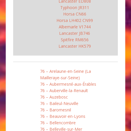
Lancaster ED808
Typhoon JR311
Horsa CN66
Horsa LH402 CN99
Albemarle V1744
Lancaster JB746
Spitfire RM656
Lancaster HK579
76 – Arelaune-en-Seine (La
Mailleraye-sur-Seine)
76 – Aubermesnil-aux-Érables
76 – Auberville-la-Renault
76 – Auzebosc
76 – Baileul-Neuville
76 – Baromesnil
76 – Beauvoir-en-Lyons
76 – Bellencombre
76 – Belleville-sur-Mer