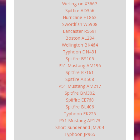
Wellington X3667
Spitfire AD356
Hurricane HL863
Swordfish W5908
Lancaster R5691
Boston AL284
Wellington BK464
Typhoon DN431
Spitfire BS105
P51 Mustang AM196
Spitfire R7161
Spitfire AB508
P51 Mustang AM217
Spitfire BM302
Spitfire EE768
Spitfire BL406
Typhoon EK225
P51 Mustang AP173
Short Sunderland JM704
Typhoon JP965