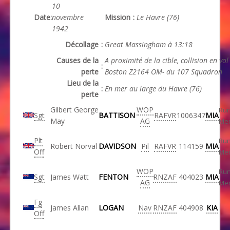
10
Date
:
novembre
Mission
:
Le Havre (76)
1942
Décollage
:
Great Massingham à 13:18
Causes de la
A proximité de la cible, collision en vol
:
perte
Boston Z2164 OM- du 107 Squadron
Lieu de la
:
En mer au large du Havre (76)
perte
Gilbert George
WOP
Ru
Sgt
BATTISON
RAFVR
1006347
MIA
May
AG
Mem
Plt
Ru
Robert Norval
DAVIDSON
Pil
RAFVR
114159
MIA
Off
Mem
WOP
Ru
Sgt
James Watt
FENTON
RNZAF
404023
MIA
AG
Mem
Fg
James Allan
LOGAN
Nav
RNZAF
404908
KIA
Off