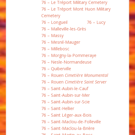
76 – Le Tréport Military Cemetery
76 – Le Tréport Mont Huon Military
Cemetery
76 – Longueil
76 – Lucy
76 – Malleville-les-Grès
76 – Massy
76 – Mesnil-Mauger
76 – Millebosc
76 – Morgny-la-Pommeraye
76 – Nesle-Normandeuse
76 – Quiberville
76 – Rouen
Cimetière Monumental
76 – Rouen
Cimetière Saint Server
76 – Saint-Aubin-le-Cauf
76 – Saint-Aubin-sur-Mer
76 – Saint-Aubin-sur-Scie
76 – Saint-Hellier
76 – Saint Léger-aux-Bois
76 – Saint-Maclou-de-Folleville
76 – Saint-Maclou-la-Brière
76 – Saint-Martin-au-Bosc