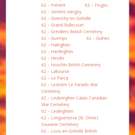
62 – Frévent
62 – Fruges
62 – Gennes-Ivergny
62 – Givenchy-en-Gohelle
62 – Grand-Rullecourt
62 – Grévillers British Cemetery
62 – Guemps
62 – Guînes
62 – Halinghen
62 – Hardinghen
62 – Hesdin
62 – Houchin British Cemetery
62 – Labourse
62 – Le Parcq
62 – Lestrem Le Paradis War
Cemetery
62 – Leubringhen Calais Canadian
War Cemetery
62 – Leulinghem
62 – Longuenesse (St. Omer)
Souvenir Cemetery
62 – Loos-en-Gohelle British