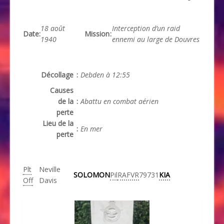
18 août
Interception d’un raid
Date
:
Mission
:
1940
ennemi au large de Douvres
Décollage
:
Debden à 12:55
Causes
de la
:
Abattu en combat aérien
perte
Lieu de la
:
En mer
perte
Plt
Neville
SOLOMON
Pil
RAFVR
79731
KIA
Off
Davis