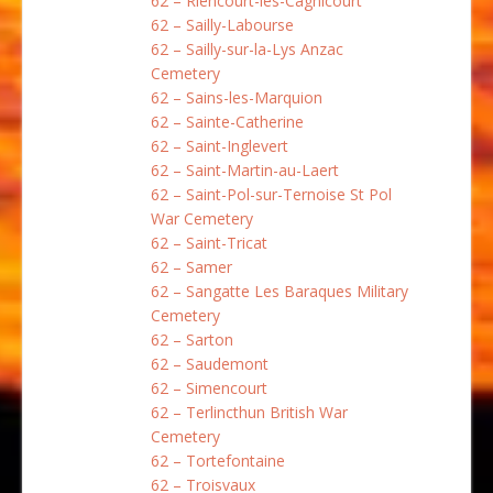
62 – Riencourt-les-Cagnicourt
62 – Sailly-Labourse
62 – Sailly-sur-la-Lys Anzac
Cemetery
62 – Sains-les-Marquion
62 – Sainte-Catherine
62 – Saint-Inglevert
62 – Saint-Martin-au-Laert
62 – Saint-Pol-sur-Ternoise St Pol
War Cemetery
62 – Saint-Tricat
62 – Samer
62 – Sangatte Les Baraques Military
Cemetery
62 – Sarton
62 – Saudemont
62 – Simencourt
62 – Terlincthun British War
Cemetery
62 – Tortefontaine
62 – Troisvaux