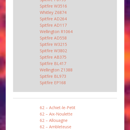
Spitfire W3516
Whitley Z6874
Spitfire AD264
Spitfire AD117
Wellington R1064
Spitfire AD558
Spitfire W3215
Spitfire W3802
Spitfire AB375
Spitfire BL417
Wellington Z1388
Spitfire BL973
Spitfire EP168
62 – Achiet-le-Petit
62 – Aix-Noulette
62 – Allouagne
62 – Ambleteuse