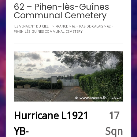
62 – Pihen-lès-Guînes
Communal Cemetery
ILS VENAIENT DU CIEL...
>
FRANCE
>
62 – PAS-DE-CALAIS
>
62 –
PIHEN-LÈS-GUÎNES COMMUNAL CEMETERY
Hurricane L1921
17
YB-
Sqn