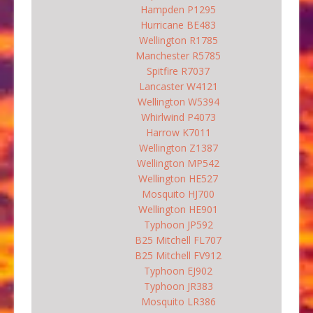
Hampden P1295
Hurricane BE483
Wellington R1785
Manchester R5785
Spitfire R7037
Lancaster W4121
Wellington W5394
Whirlwind P4073
Harrow K7011
Wellington Z1387
Wellington MP542
Wellington HE527
Mosquito HJ700
Wellington HE901
Typhoon JP592
B25 Mitchell FL707
B25 Mitchell FV912
Typhoon EJ902
Typhoon JR383
Mosquito LR386