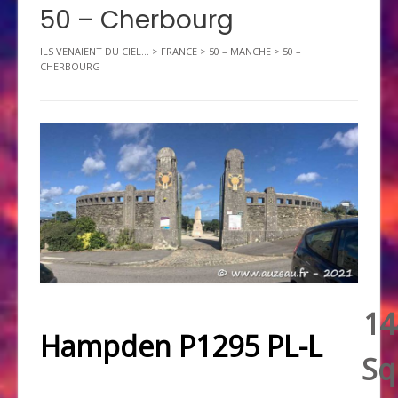
50 – Cherbourg
ILS VENAIENT DU CIEL...
>
FRANCE
>
50 – MANCHE
>
50 –
CHERBOURG
14
Hampden P1295 PL-L
Sq