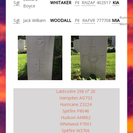
Sgt
WHITAKER
Pil
RNZAF
402917
KIA
Boyce
Runnym
Sgt
Jack William
WOODALL
Pil
RAFVR
777708
MIA
Memori
Latécoère 298 n° 20
Hampden AD732
Hurricane Z3224
Spitfire P8046
Hudson AM862
Whirlwind P7001
Spitfire W3706