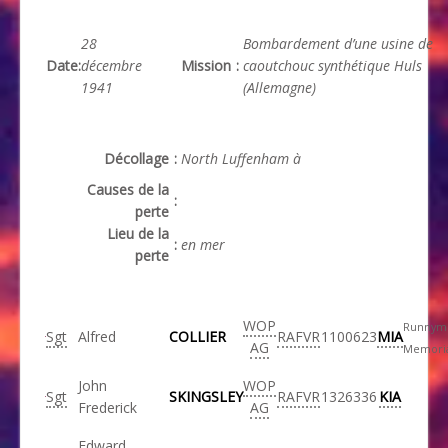
28
Bombardement d’une
usine de
Date
:
décembre
Mission
:
caoutchouc synthétique
Huls
1941
(Allemagne)
Décollage
:
North Luffenham à
Causes de la
:
perte
Lieu de la
:
en mer
perte
WOP
Runnym
Sgt
Alfred
COLLIER
RAFVR
1100623
MIA
AG
Memori
John
WOP
Sgt
SKINGSLEY
RAFVR
1326336
KIA
Frederick
AG
Edward