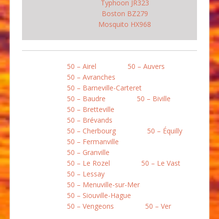
Typhoon JR323
Boston BZ279
Mosquito HX968
50 – Airel
50 – Auvers
50 – Avranches
50 – Barneville-Carteret
50 – Baudre
50 – Biville
50 – Bretteville
50 – Brévands
50 – Cherbourg
50 – Équilly
50 – Fermanville
50 – Granville
50 – Le Rozel
50 – Le Vast
50 – Lessay
50 – Menuville-sur-Mer
50 – Siouville-Hague
50 – Vengeons
50 – Ver