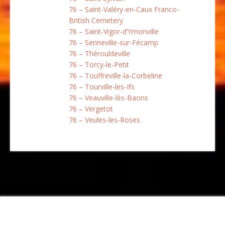
76 – Saint-Valéry-en-Caux Franco-
British Cemetery
76 – Saint-Vigor-d’Ymonville
76 – Senneville-sur-Fécamp
76 – Thérouldeville
76 – Torcy-le-Petit
76 – Touffreville-la-Corbeline
76 – Tourville-les-Ifs
76 – Veauville-lès-Baons
76 – Vergetot
76 – Veules-les-Roses