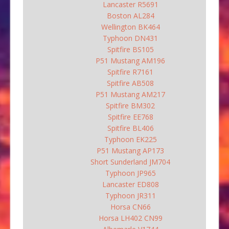
Lancaster R5691
Boston AL284
Wellington BK464
Typhoon DN431
Spitfire BS105
P51 Mustang AM196
Spitfire R7161
Spitfire AB508
P51 Mustang AM217
Spitfire BM302
Spitfire EE768
Spitfire BL406
Typhoon EK225
P51 Mustang AP173
Short Sunderland JM704
Typhoon JP965
Lancaster ED808
Typhoon JR311
Horsa CN66
Horsa LH402 CN99