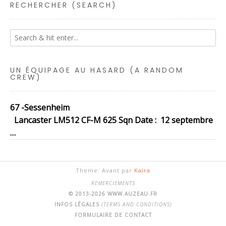
RECHERCHER (SEARCH)
UN ÉQUIPAGE AU HASARD (A RANDOM
CREW)
67 -Sessenheim
Lancaster LM512 CF-M 625 Sqn Date : 12 septembre
…
Theme: Avant par
Kaira
REMERCIEMENTS
© 2013-2026 WWW.AUZEAU.FR
INFOS LÉGALES
(TERMS AND CONDITIONS)
FORMULAIRE DE CONTACT