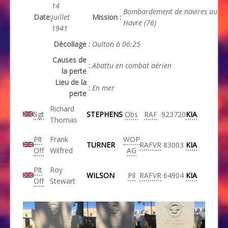
14
Bombardement de navires au
Date
:
juillet
Mission
:
Havre (76)
1941
Décollage
:
Oulton à 06:25
Causes de
:
Abattu en combat aérien
la perte
Lieu de la
:
En mer
perte
Richard
Sgt
STEPHENS
Obs
RAF
923720
KIA
Thomas
Plt
Frank
WOP
TURNER
RAFVR
83003
KIA
Off
Wilfred
AG
Plt
Roy
WILSON
Pil
RAFVR
64904
KIA
Off
Stewart