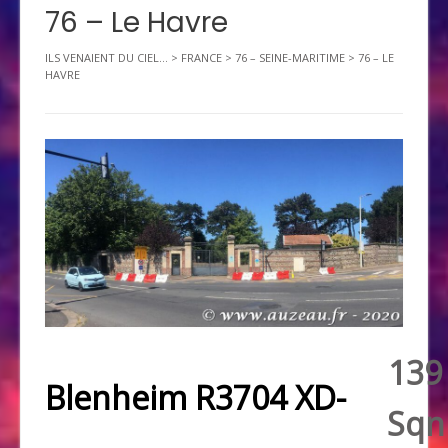
76 – Le Havre
ILS VENAIENT DU CIEL...
>
FRANCE
>
76 – SEINE-MARITIME
>
76 – LE
HAVRE
139
Blenheim R3704 XD-
Sqn