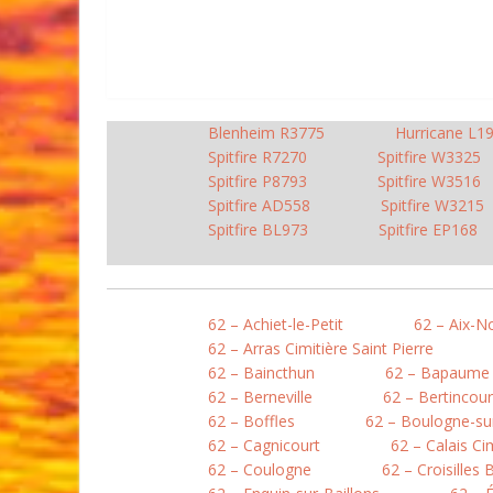
Blenheim R3775
Hurricane L1
Spitfire R7270
Spitfire W3325
Spitfire P8793
Spitfire W3516
Spitfire AD558
Spitfire W3215
Spitfire BL973
Spitfire EP168
62 – Achiet-le-Petit
62 – Aix-N
62 – Arras Cimitière Saint Pierre
62 – Baincthun
62 – Bapaume
62 – Berneville
62 – Bertincour
62 – Boffles
62 – Boulogne-sur
62 – Cagnicourt
62 – Calais Ci
62 – Coulogne
62 – Croisilles 