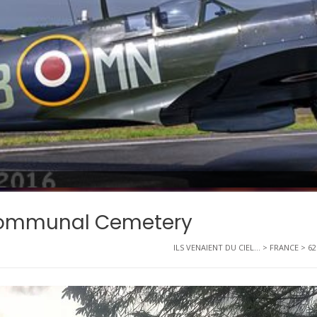
 Communal Cemetery
ILS VENAIENT DU CIEL...
>
FRANCE
>
62