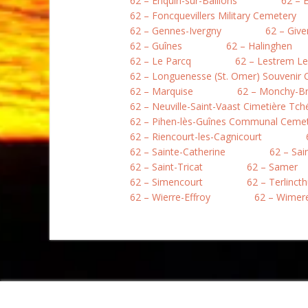
62 – Enquin-sur-Baillons
62 – 
62 – Foncquevillers Military Cemetery
62 – Gennes-Ivergny
62 – Give
62 – Guînes
62 – Halinghen
62 – Le Parcq
62 – Lestrem L
62 – Longuenesse (St. Omer) Souvenir
62 – Marquise
62 – Monchy-B
62 – Neuville-Saint-Vaast Cimetière Tc
62 – Pihen-lès-Guînes Communal Ceme
62 – Riencourt-les-Cagnicourt
62 – Sainte-Catherine
62 – Sai
62 – Saint-Tricat
62 – Samer
62 – Simencourt
62 – Terlinct
62 – Wierre-Effroy
62 – Wimer