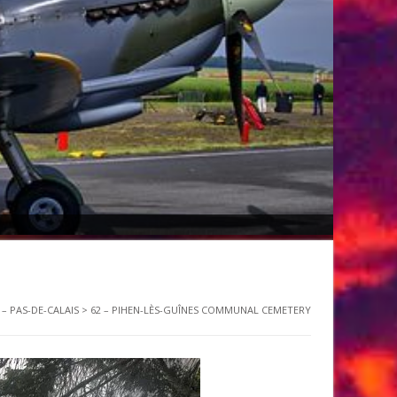
 – PAS-DE-CALAIS
>
62 – PIHEN-LÈS-GUÎNES COMMUNAL CEMETERY