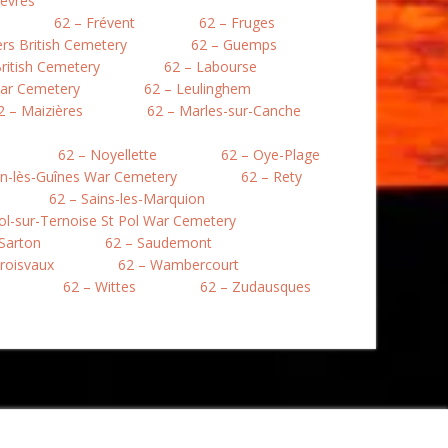
lièvres
62 – Frévent
62 – Fruges
lers British Cemetery
62 – Guemps
ritish Cemetery
62 – Labourse
War Cemetery
62 – Leulinghem
2 – Maizières
62 – Marles-sur-Canche
62 – Noyellette
62 – Oye-Plage
en-lès-Guînes War Cemetery
62 – Rety
62 – Sains-les-Marquion
Pol-sur-Ternoise St Pol War Cemetery
 Sarton
62 – Saudemont
roisvaux
62 – Wambercourt
62 – Wittes
62 – Zudausques