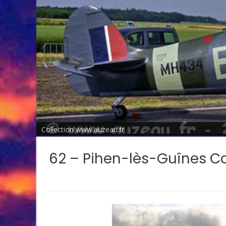
Collection www.auzeau.fr
62 – Pihen-lès-Guînes