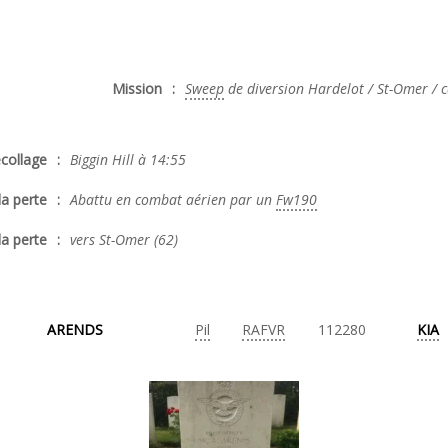
Mission
:
Sweep
de diversion Hardelot / St-Omer / 
collage
:
Biggin Hill à 14:55
la perte
:
Abattu en combat aérien par un
Fw190
la perte
:
vers St-Omer (62)
ARENDS
Pil
RAFVR
112280
KIA