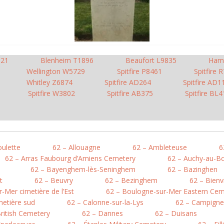
921
Blenheim T1896
Beaufort L9835
Ham
Wellington W5729
Spitfire P8461
Spitfire 
Whitley Z6874
Spitfire AD264
Spitfire AD1
Spitfire W3802
Spitfire AB375
Spitfire BL4
oulette
62 – Allouagne
62 – Ambleteuse
6
62 – Arras Faubourg d’Amiens Cemetery
62 – Auchy-au-Bo
62 – Bayenghem-lès-Seninghem
62 – Bazinghen
t
62 – Beuvry
62 – Bezinghem
62 – Bienv
-Mer cimetière de l’Est
62 – Boulogne-sur-Mer Eastern Cem
metière sud
62 – Calonne-sur-la-Lys
62 – Campigne
British Cemetery
62 – Dannes
62 – Duisans