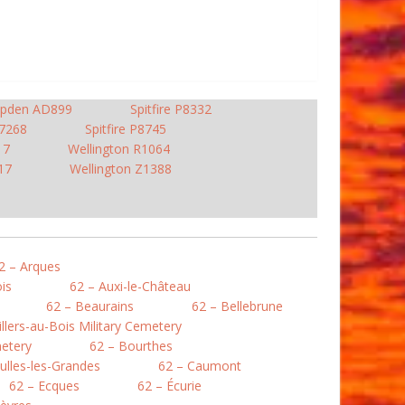
pden AD899
Spitfire P8332
R7268
Spitfire P8745
17
Wellington R1064
17
Wellington Z1388
2 – Arques
is
62 – Auxi-le-Château
62 – Beaurains
62 – Bellebrune
illers-au-Bois Military Cemetery
etery
62 – Bourthes
ulles-les-Grandes
62 – Caumont
62 – Ecques
62 – Écurie