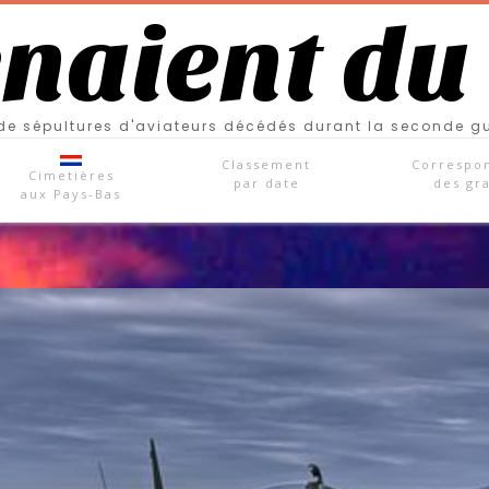
enaient du
e sépultures d'aviateurs décédés durant la seconde g
Classement
Correspo
Cimetières
par date
des gr
aux Pays-Bas