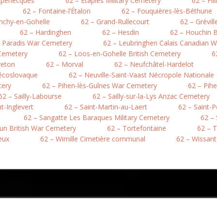
Éperlecques
62 – Étaples Military Cemetery
62 – Fil
62 – Fontaine-l’Étalon
62 – Fouquières-lès-Béthune
nchy-en-Gohelle
62 – Grand-Rullecourt
62 – Grévil
62 – Hardinghen
62 – Hesdin
62 – Houchin B
e Paradis War Cemetery
62 – Leubringhen Calais Canadian 
 Cemetery
62 – Loos-en-Gohelle British Cemetery
6
reton
62 – Morval
62 – Neufchâtel-Hardelot
hécoslovaque
62 – Neuville-Saint-Vaast Nécropole Nationale
tery
62 – Pihen-lès-Guînes War Cemetery
62 – Pih
62 – Sailly-Labourse
62 – Sailly-sur-la-Lys Anzac Cemetery
nt-Inglevert
62 – Saint-Martin-au-Laert
62 – Saint-
62 – Sangatte Les Baraques Military Cemetery
62 –
hun British War Cemetery
62 – Tortefontaine
62 – T
eux
62 – Wimille Cimetière communal
62 – Wissant