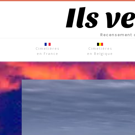
Ils v
Recensement d
Cimetières
Cimetières
en France
en Belgique