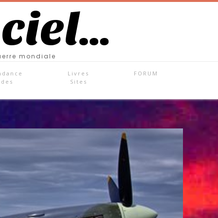
 ciel…
uerre mondiale
ndance
Livres
FORUM
ades
Sites