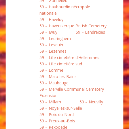
59 – Gonnelieu
59 – Haubourdin nécropole
nationale
59 – Haveluy
59 – Haverskerque British Cemetery
59 – Iwuy
59 – Landrecies
59 – Ledringhem
59 – Lesquin
59 – Lezennes
59 – Lille cimetière d’Hellemmes
59 – Lille cimetière sud
59 – Lomme
59 – Malo-les-Bains
59 – Maubeuge
59 – Merville Communal Cemetery
Extension
59 – Millam
59 – Neuvilly
59 – Noyelles-sur-Selle
59 – Poix-du-Nord
59 – Preux-au-Bois
59 – Rexpoëde