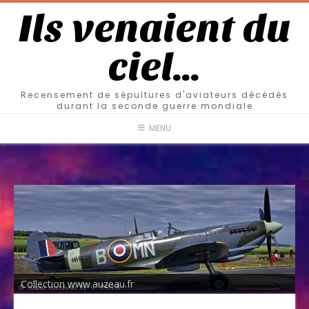
Ils venaient du
ciel…
Recensement de sépultures d'aviateurs décédés
durant la seconde guerre mondiale
MENU
Collection www.auzeau.fr