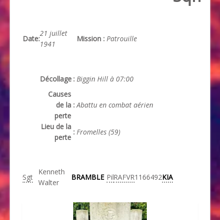
21 juillet
Date
:
Mission
:
Patrouille
1941
Décollage
:
Biggin Hill à 07:00
Causes
de la
:
Abattu en combat aérien
perte
Lieu de la
:
Fromelles (59)
perte
Kenneth
Sgt
BRAMBLE
Pil
RAFVR
1166492
KIA
Walter