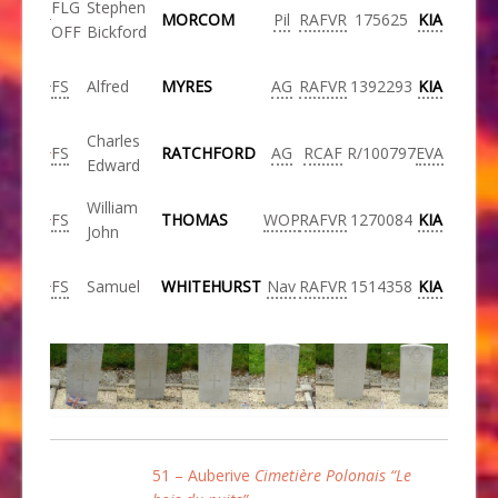
FLG
Stephen
MORCOM
Pil
RAFVR
175625
KIA
OFF
Bickford
FS
Alfred
MYRES
AG
RAFVR
1392293
KIA
Charles
FS
RATCHFORD
AG
RCAF
R/100797
EVA
Edward
William
FS
THOMAS
WOP
RAFVR
1270084
KIA
John
FS
Samuel
WHITEHURST
Nav
RAFVR
1514358
KIA
51 – Auberive
Cimetière Polonais “Le