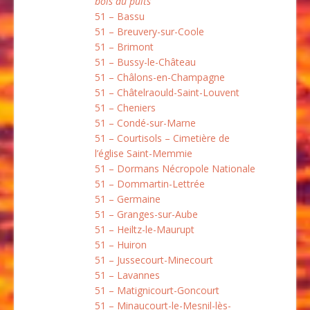
bois du puits”
51 – Bassu
51 – Breuvery-sur-Coole
51 – Brimont
51 – Bussy-le-Château
51 – Châlons-en-Champagne
51 – Châtelraould-Saint-Louvent
51 – Cheniers
51 – Condé-sur-Marne
51 – Courtisols – Cimetière de
l’église Saint-Memmie
51 – Dormans Nécropole Nationale
51 – Dommartin-Lettrée
51 – Germaine
51 – Granges-sur-Aube
51 – Heiltz-le-Maurupt
51 – Huiron
51 – Jussecourt-Minecourt
51 – Lavannes
51 – Matignicourt-Goncourt
51 – Minaucourt-le-Mesnil-lès-