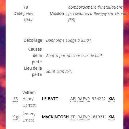
19
bombardement d’installations
Date
:
juillet
Mission
:
ferroviaires à Révigny-sur-Ornain
1944
(55)
Décollage
:
Dunholme Lodge à 23:01
Causes
de la
:
Abattu par un chasseur de nuit
perte
Lieu de la
:
Saint Utin (51)
perte
William
FS
Henry
LE BATT
AB
RAFVR
934222
KIA
Garrett
Jemery
Sgt
MACKINTOSH
FE
RAFVR
1819311
KIA
Ernest