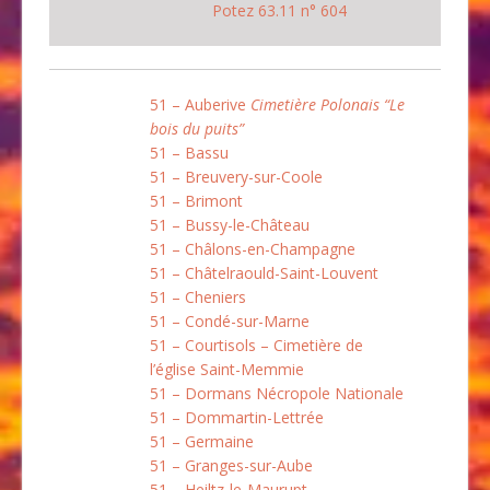
Potez 63.11 n° 604
51 – Auberive
Cimetière Polonais “Le
bois du puits”
51 – Bassu
51 – Breuvery-sur-Coole
51 – Brimont
51 – Bussy-le-Château
51 – Châlons-en-Champagne
51 – Châtelraould-Saint-Louvent
51 – Cheniers
51 – Condé-sur-Marne
51 – Courtisols – Cimetière de
l’église Saint-Memmie
51 – Dormans Nécropole Nationale
51 – Dommartin-Lettrée
51 – Germaine
51 – Granges-sur-Aube
51 – Heiltz-le-Maurupt