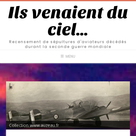
Ils venaient du
ciel…
Recensement de sépultures d'aviateurs décédés
durant la seconde guerre mondiale
MENU
Collection www.auzeau.fr