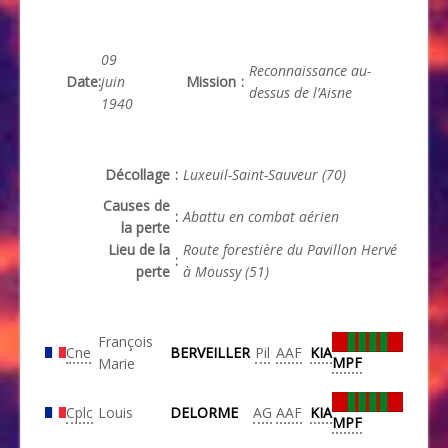
09
Reconnaissance au-
Date
:
juin
Mission
:
dessus de l’Aisne
1940
Décollage
:
Luxeuil-Saint-Sauveur (70)
Causes de
:
Abattu en combat aérien
la perte
Lieu de la
Route forestière du Pavillon Hervé
:
perte
à Moussy (51)
François
Cne
BERVEILLER
Pil
AAF
KIA
MPF
Marie
Cplc
Louis
DELORME
AG
AAF
KIA
MPF