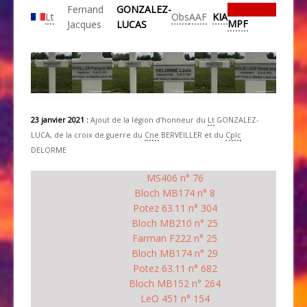
Fernand
GONZALEZ-
Lt
Obs
AAF
KIA
MPF
Jacques
LUCAS
23 janvier 2021 :
Ajout de la légion d’honneur du
Lt
GONZALEZ-
LUCA, de la croix de guerre du
Cne
BERVEILLER et du
Cplc
DELORME
MS406 n° 76
Bloch MB174 n° 8
Potez 63.11 n° 304
Bloch MB210 n° 25
Farman F222 n° 25
Bloch MB174 n° 29
Potez 63.11 n° 682
Bloch MB152 n° 264
LeO 451 n° 154