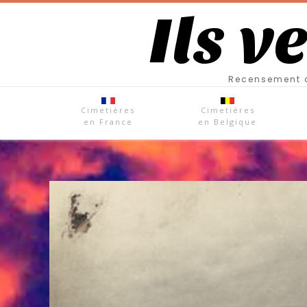
Ils v
Recensement d
Cimetières
Cimetières
en France
en Belgique