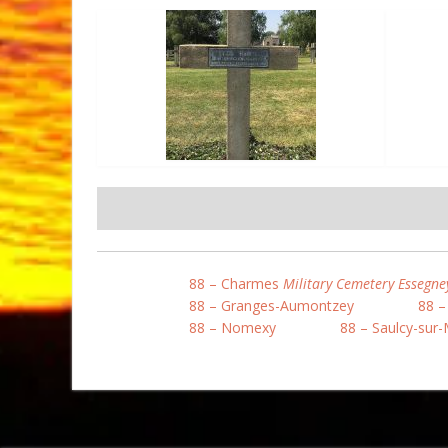
88 – Charmes
Military Cemetery Essegne
88 – Granges-Aumontzey
88 –
88 – Nomexy
88 – Saulcy-sur