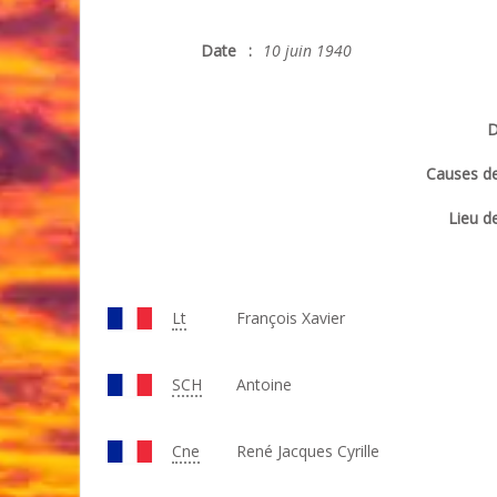
Date
:
10 juin 1940
D
Causes de
Lieu de
Lt
François Xavier
SCH
Antoine
Cne
René Jacques Cyrille