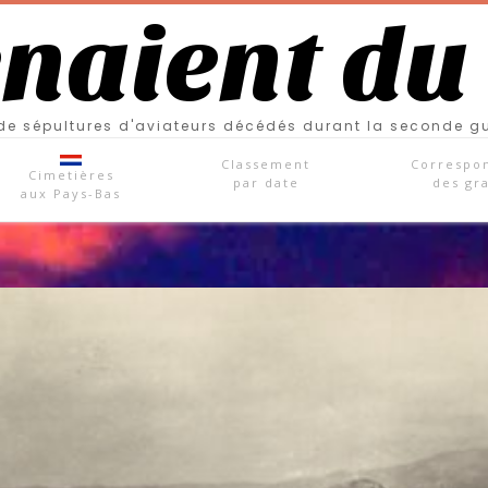
enaient du
e sépultures d'aviateurs décédés durant la seconde g
Classement
Correspo
Cimetières
par date
des gr
aux Pays-Bas