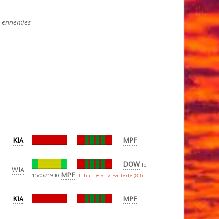
s ennemies
KIA
MPF
DOW
le
WIA
MPF
15/06/1940
Inhumé à La Farlède (83)
KIA
MPF