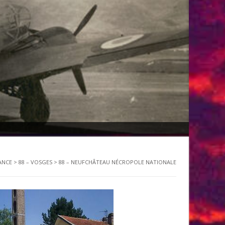
ANCE
>
88 – VOSGES
>
88 – NEUFCHÂTEAU NÉCROPOLE NATIONALE