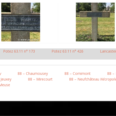
Potez 63.11 n° 173
Potez 63.11 n° 426
Lancaste
y
88 – Chaumousey
88 – Cornimont
88 – 
 Jeuxey
88 – Mirecourt
88 – Neufchâteau
Nécropol
-Meuse