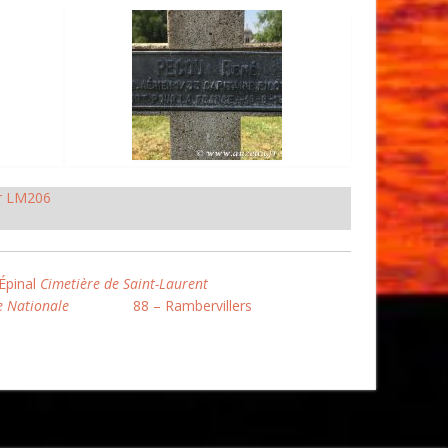
r LM206
Épinal
Cimetière de Saint-Laurent
e Nationale
88 – Rambervillers