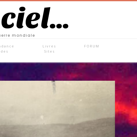
 ciel…
uerre mondiale
ndance
Livres
FORUM
ades
Sites