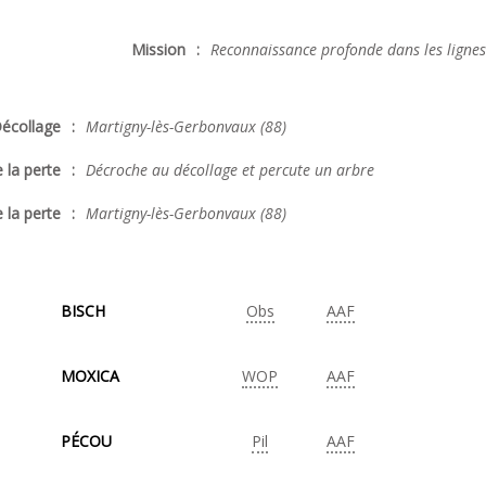
Mission
:
Reconnaissance profonde dans les ligne
écollage
:
Martigny-lès-Gerbonvaux (88)
 la perte
:
Décroche au décollage et percute un arbre
 la perte
:
Martigny-lès-Gerbonvaux (88)
BISCH
Obs
AAF
MOXICA
WOP
AAF
PÉCOU
Pil
AAF