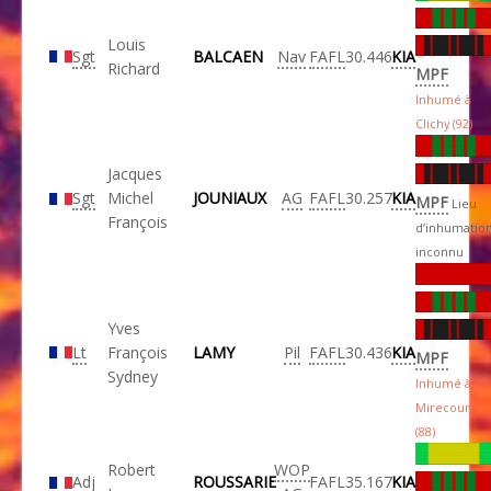
Louis
Sgt
BALCAEN
Nav
FAFL
30.446
KIA
Richard
MPF
Inhumé à
Clichy (92)
Jacques
Sgt
Michel
JOUNIAUX
AG
FAFL
30.257
KIA
MPF
Lieu
François
d’inhumatio
inconnu
Yves
Lt
François
LAMY
Pil
FAFL
30.436
KIA
MPF
Sydney
Inhumé à
Mirecourt
(88)
Robert
WOP
Adj
ROUSSARIE
FAFL
35.167
KIA