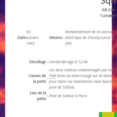
Sqn
GB I/20
“Lorraine”
03
Bombardement de la centrale
Date
:
octobre
Mission
:
électrique de Chevilly-Larue
1943
(94)
Décollage
:
Hartfordbridge à 12:48
Les deux moteurs endommagés par la
Causes de
Flak
tente un amerrissage sur la Seine
:
la perte
pour éviter les habitations mais heurte le
pont de Tolbiac
Lieu de la
:
Pont de Tolbiac à Paris
perte