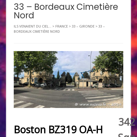
33 – Bordeaux Cimetière
Nord
ILS VENAIENT DU CIEL...
>
FRANCE
>
33 – GIRONDE
>
33 –
BORDEAUX CIMETIÈRE NORD
342
Boston BZ319 OA-H