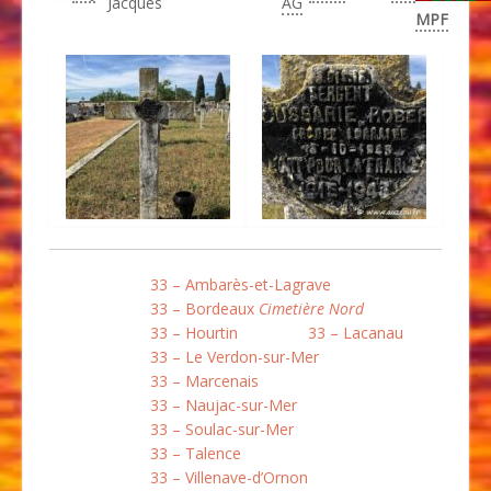
Jacques
AG
MPF
33 – Ambarès-et-Lagrave
33 – Bordeaux
Cimetière Nord
33 – Hourtin
33 – Lacanau
33 – Le Verdon-sur-Mer
33 – Marcenais
33 – Naujac-sur-Mer
33 – Soulac-sur-Mer
33 – Talence
33 – Villenave-d’Ornon