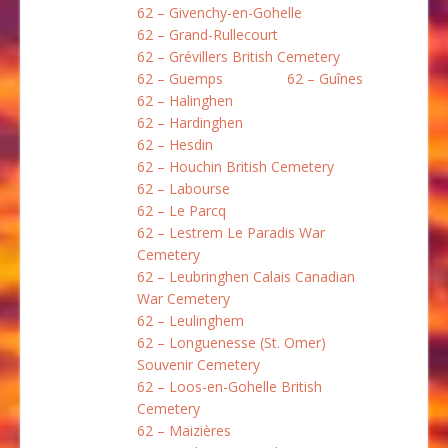
62 – Givenchy-en-Gohelle
62 – Grand-Rullecourt
62 – Grévillers British Cemetery
62 – Guemps
62 – Guînes
62 – Halinghen
62 – Hardinghen
62 – Hesdin
62 – Houchin British Cemetery
62 – Labourse
62 – Le Parcq
62 – Lestrem Le Paradis War
Cemetery
62 – Leubringhen Calais Canadian
War Cemetery
62 – Leulinghem
62 – Longuenesse (St. Omer)
Souvenir Cemetery
62 – Loos-en-Gohelle British
Cemetery
62 – Maizières