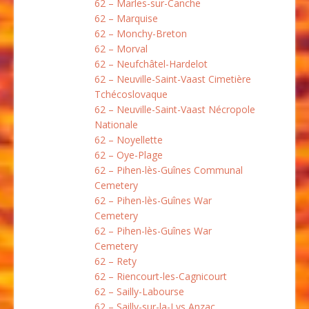
62 – Marles-sur-Canche
62 – Marquise
62 – Monchy-Breton
62 – Morval
62 – Neufchâtel-Hardelot
62 – Neuville-Saint-Vaast Cimetière
Tchécoslovaque
62 – Neuville-Saint-Vaast Nécropole
Nationale
62 – Noyellette
62 – Oye-Plage
62 – Pihen-lès-Guînes Communal
Cemetery
62 – Pihen-lès-Guînes War
Cemetery
62 – Pihen-lès-Guînes War
Cemetery
62 – Rety
62 – Riencourt-les-Cagnicourt
62 – Sailly-Labourse
62 – Sailly-sur-la-Lys Anzac