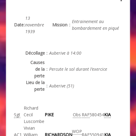
13
Entrainement au
Date
:
novembre
Mission
:
bombardement en piqué
1939
Décollage
:
Auberive à 14:00
Causes
de la
:
Percute le sol durant l’exercice
perte
Lieu de la
:
Auberive (51)
perte
Richard
Sgt
Cecil
PIKE
Obs
RAF
580454
KIA
Luscombe
Vivian
WOP
AC1
William
RICHARDSON
RAF
550941
KIA