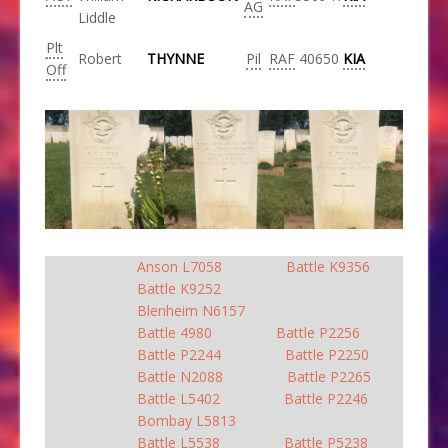
AG
Liddle
Plt
Robert
THYNNE
Pil
RAF
40650
KIA
Off
Anson L7058
Battle K9356
Battle K9252
Blenheim N6157
Battle 4980
Battle P2256
Battle P2244
Battle P2250
Battle N2088
Battle P2265
Battle L5402
Battle P2246
Bombay L5813
Battle L5538
Battle P5238