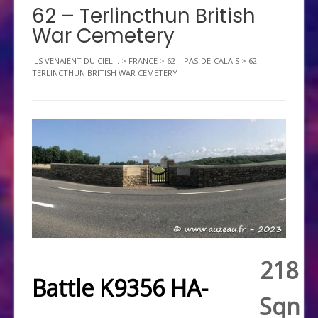
62 – Terlincthun British
War Cemetery
ILS VENAIENT DU CIEL...
>
FRANCE
>
62 – PAS-DE-CALAIS
>
62 –
TERLINCTHUN BRITISH WAR CEMETERY
218
Battle K9356 HA-
Sqn