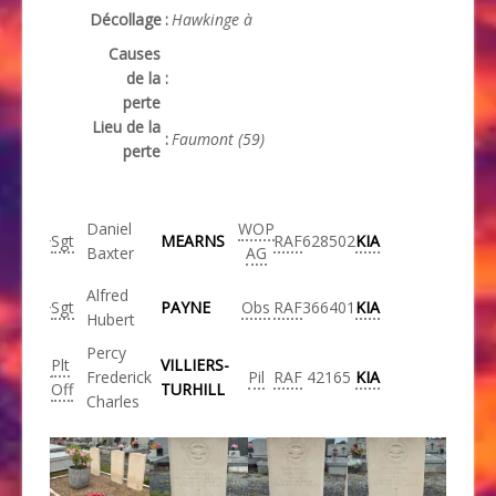
Décollage
:
Hawkinge à
Causes
de la
:
perte
Lieu de la
:
Faumont (59)
perte
Daniel
WOP
Sgt
MEARNS
RAF
628502
KIA
Baxter
AG
Alfred
Sgt
PAYNE
Obs
RAF
366401
KIA
Hubert
Percy
Plt
VILLIERS-
Frederick
Pil
RAF
42165
KIA
Off
TURHILL
Charles