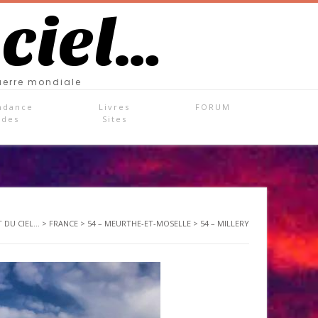
 ciel…
uerre mondiale
ndance
Livres
FORUM
ades
Sites
 DU CIEL...
>
FRANCE
>
54 – MEURTHE-ET-MOSELLE
>
54 – MILLERY