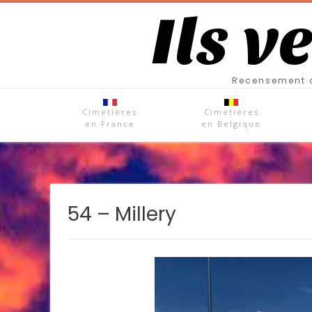
Ils v
Recensement d
Cimetières
Cimetières
en France
en Belgique
54 – Millery