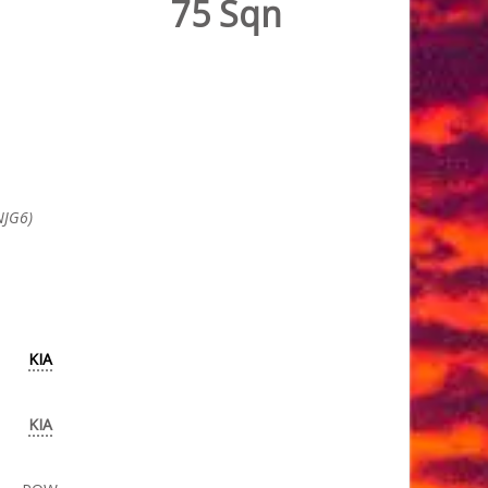
75 Sqn
NJG6)
KIA
KIA