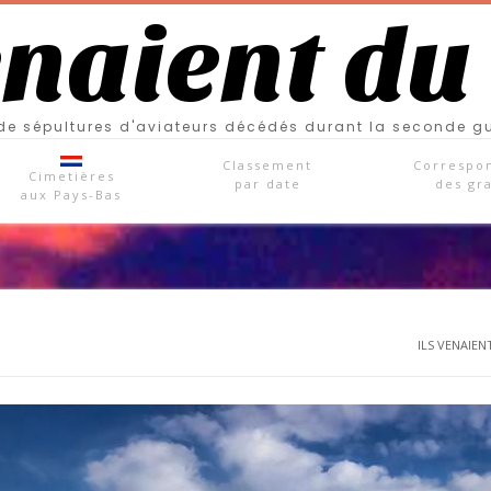
enaient du
e sépultures d'aviateurs décédés durant la seconde g
Classement
Correspo
Cimetières
par date
des gr
aux Pays-Bas
ILS VENAIENT