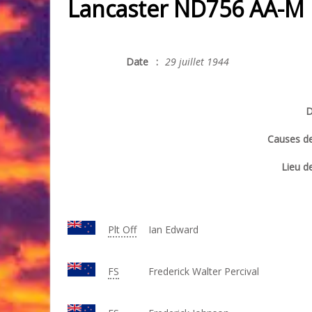
Lancaster ND756 AA-M
Date
:
29 juillet 1944
D
Causes de
Lieu de
Plt Off
Ian Edward
FS
Frederick Walter Percival