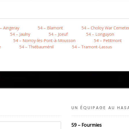
– Aingeray
54 – Blamont
54 – Choloy War Cemete
54 – Jaulny
54 – Joeuf
54 – Longuyon
54 – Norroy-lès-Pont-à-Mousson
54 – Petitmont
e
54 – Thiébauménil
54 – Tramont-Lassus
UN ÉQUIPAGE AU HA
59 – Fourmies