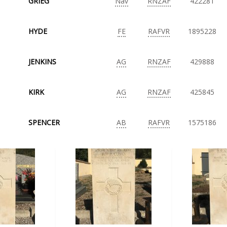
GRIEG
Nav
RNZAF
422281
HYDE
FE
RAFVR
1895228
JENKINS
AG
RNZAF
429888
KIRK
AG
RNZAF
425845
SPENCER
AB
RAFVR
1575186