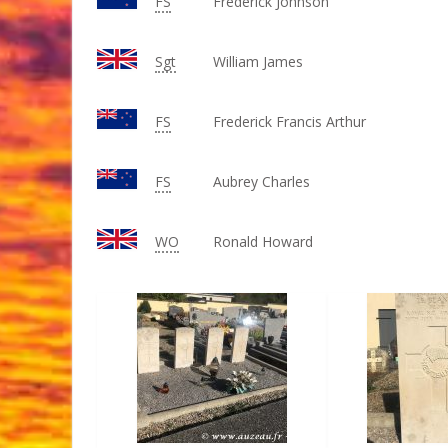
FS
Frederick Johnson
Sgt
William James
FS
Frederick Francis Arthur
FS
Aubrey Charles
WO
Ronald Howard