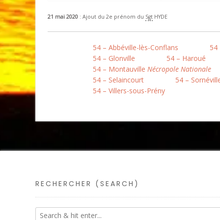
21 mai 2020
: Ajout du 2e prénom du
Sgt
HYDE
54 – Abbéville-lès-Conflans
54 
54 – Glonville
54 – Haroué
54 – Montauville
Nécropole Nationale
54 – Selaincourt
54 – Sornévill
54 – Villers-sous-Prény
RECHERCHER (SEARCH)