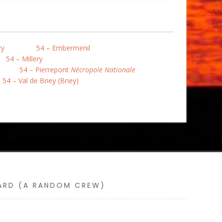
ry
54 – Embermenil
54 – Millery
54 – Pierrepont
Nécropole Nationale
54 – Val de Briey (Briey)
SARD (A RANDOM CREW)