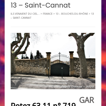
13 – Saint-Cannat
ILS VENAIENT DU CIEL...
>
FRANCE
>
13 – BOUCHES-DU-RHÔNE
>
13
– SAINT-CANNAT
GAR
Potez 63.11 n° 719