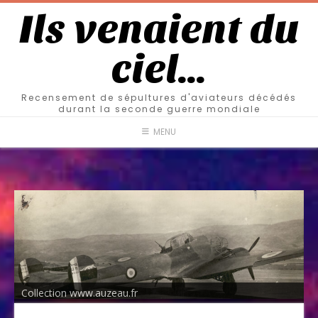
Ils venaient du
ciel…
Recensement de sépultures d'aviateurs décédés
durant la seconde guerre mondiale
MENU
Collection www.auzeau.fr