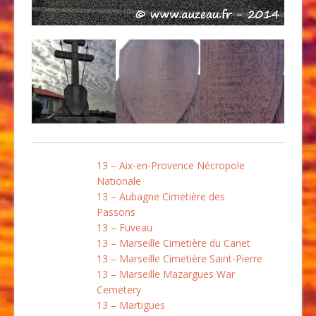
13 – Aix-en-Provence Nécropole
Nationale
13 – Aubagne Cimetière des
Passons
13 – Fuveau
13 – Marseille Cimetière du Canet
13 – Marseille Cimetière Saint-Pierre
13 – Marseille Mazargues War
Cemetery
13 – Martigues