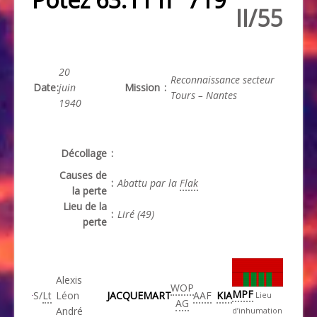
II/55
20
Reconnaissance secteur
Date
:
juin
Mission
:
Tours – Nantes
1940
Décollage
:
Causes de
:
Abattu par la
Flak
la perte
Lieu de la
:
Liré (49)
perte
Alexis
WOP
MPF
S/
Lt
Léon
JACQUEMART
AAF
KIA
Lieu
AG
André
d’inhumation