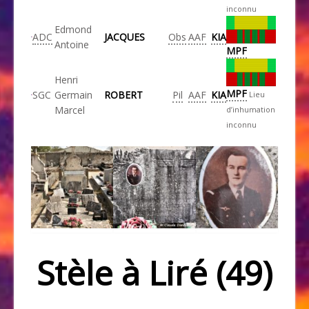
inconnu
Edmond
ADC
JACQUES
Obs
AAF
KIA
Antoine
MPF
Henri
MPF
SGC
Germain
ROBERT
Pil
AAF
KIA
Lieu
Marcel
d’inhumation
inconnu
Stèle à Liré (49)