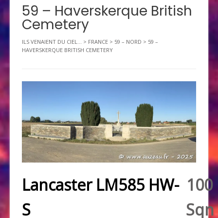
59 – Haverskerque British
Cemetery
ILS VENAIENT DU CIEL...
>
FRANCE
>
59 – NORD
>
59 –
HAVERSKERQUE BRITISH CEMETERY
Lancaster LM585 HW-
100
S
Sqn