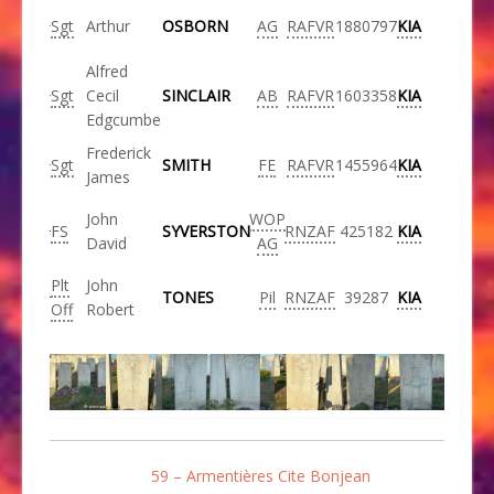
Sgt
Arthur
OSBORN
AG
RAFVR
1880797
KIA
Alfred
Sgt
Cecil
SINCLAIR
AB
RAFVR
1603358
KIA
Edgcumbe
Frederick
Sgt
SMITH
FE
RAFVR
1455964
KIA
James
John
WOP
FS
SYVERSTON
RNZAF
425182
KIA
David
AG
Plt
John
TONES
Pil
RNZAF
39287
KIA
Off
Robert
59 – Armentières Cite Bonjean