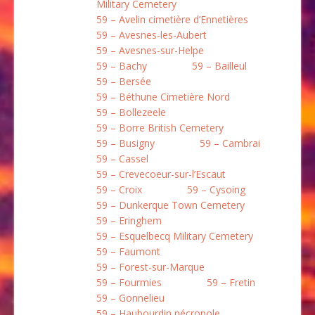
Military Cemetery
59 – Avelin cimetière d’Ennetières
59 – Avesnes-les-Aubert
59 – Avesnes-sur-Helpe
59 – Bachy
59 – Bailleul
59 – Bersée
59 – Béthune Cimetière Nord
59 – Bollezeele
59 – Borre British Cemetery
59 – Busigny
59 – Cambrai
59 – Cassel
59 – Crevecoeur-sur-l’Escaut
59 – Croix
59 – Cysoing
59 – Dunkerque Town Cemetery
59 – Eringhem
59 – Esquelbecq Military Cemetery
59 – Faumont
59 – Forest-sur-Marque
59 – Fourmies
59 – Fretin
59 – Gonnelieu
59 – Haubourdin nécropole