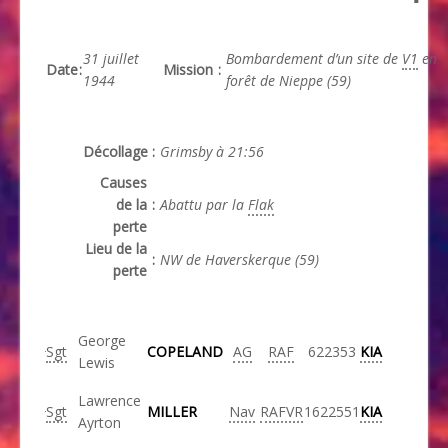
31 juillet
Bombardement d’un site de
V1
en
Date
:
Mission
:
1944
forêt de Nieppe (59)
Décollage
:
Grimsby à 21:56
Causes
de la
:
Abattu par la
Flak
perte
Lieu de la
:
NW de Haverskerque (59)
perte
George
Sgt
COPELAND
AG
RAF
622353
KIA
Lewis
Lawrence
Sgt
MILLER
Nav
RAFVR
1622551
KIA
Ayrton