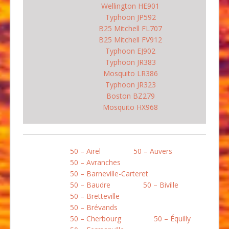
Wellington HE901
Typhoon JP592
B25 Mitchell FL707
B25 Mitchell FV912
Typhoon EJ902
Typhoon JR383
Mosquito LR386
Typhoon JR323
Boston BZ279
Mosquito HX968
50 – Airel
50 – Auvers
50 – Avranches
50 – Barneville-Carteret
50 – Baudre
50 – Biville
50 – Bretteville
50 – Brévands
50 – Cherbourg
50 – Équilly