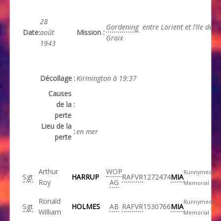
28
Gardening
entre Lorient et l’Ile de
Date
:
août
Mission
:
Groix
1943
Décollage
:
Kirmington à 19:37
Causes
de la
:
perte
Lieu de la
:
en mer
perte
Arthur
WOP
Runnymede
Sgt
HARRUP
RAFVR
1272474
MIA
Roy
AG
Memorial
Ronald
Runnymede
Sgt
HOLMES
AB
RAFVR
1530766
MIA
William
Memorial