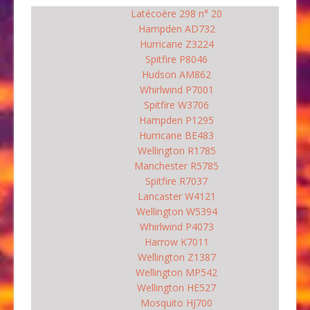
Latécoère 298 n° 20
Hampden AD732
Hurricane Z3224
Spitfire P8046
Hudson AM862
Whirlwind P7001
Spitfire W3706
Hampden P1295
Hurricane BE483
Wellington R1785
Manchester R5785
Spitfire R7037
Lancaster W4121
Wellington W5394
Whirlwind P4073
Harrow K7011
Wellington Z1387
Wellington MP542
Wellington HE527
Mosquito HJ700