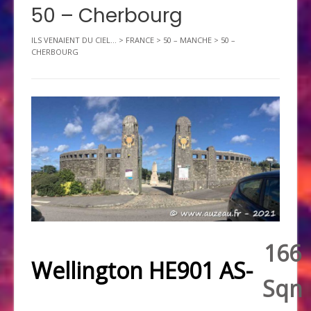
50 – Cherbourg
ILS VENAIENT DU CIEL...
>
FRANCE
>
50 – MANCHE
>
50 –
CHERBOURG
166
Wellington HE901 AS-
Sqn