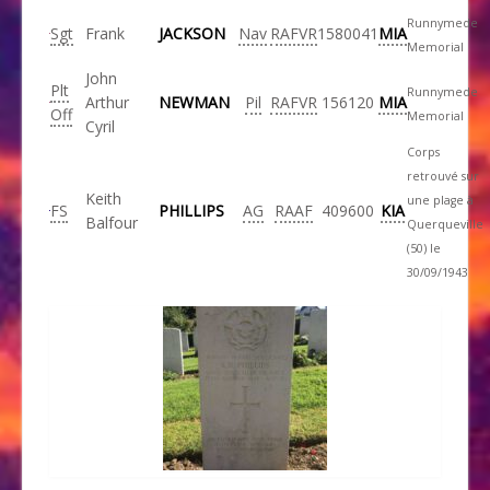
Runnymede
Sgt
Frank
JACKSON
Nav
RAFVR
1580041
MIA
Memorial
John
Plt
Runnymede
Arthur
NEWMAN
Pil
RAFVR
156120
MIA
Off
Memorial
Cyril
Corps
retrouvé sur
Keith
une plage à
FS
PHILLIPS
AG
RAAF
409600
KIA
Balfour
Querqueville
(50) le
30/09/1943