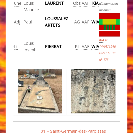
Cne
Louis
LAURENT
Obs
AAF
KIA
d’inhumation
Maurice
inconnu
LOUSSALEZ-
Adj
Paul
AG
AAF
WIA
ARTETS
KIA
le
Louis
Lt
PIERRAT
Pil
AAF
WIA
14/05/1940
Joseph
Potez 63.11
n° 173
01 – Saint-Germain-des-Paroisses