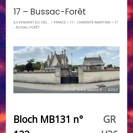
17 – Bussac-Forêt
ILS VENAIENT DU CIEL...
>
FRANCE
>
17 – CHARENTE-MARITIME
>
17
– BUSSAC-FORÊT
Bloch MB131 n°
GR