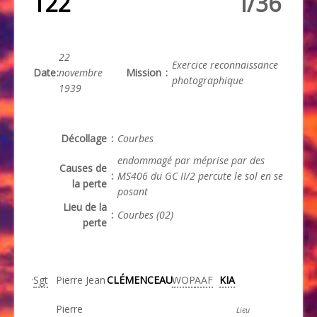
122
I/36
22
Exercice reconnaissance
Date
:
novembre
Mission
:
photographique
1939
Décollage
:
Courbes
endommagé par méprise par des
Causes de
:
MS406 du GC II/2 percute le sol en se
la perte
posant
Lieu de la
:
Courbes (02)
perte
Sgt
Pierre Jean
CLÉMENCEAU
WOP
AAF
KIA
Pierre
Lieu