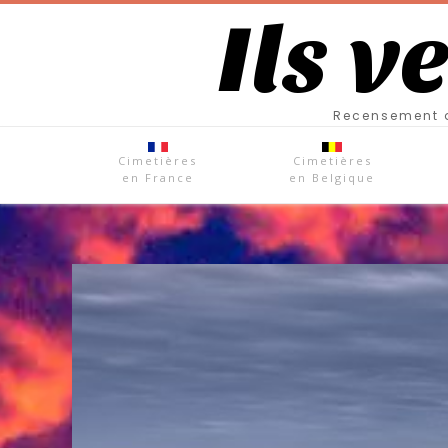
Ils v
Recensement d
Cimetières
Cimetières
en France
en Belgique