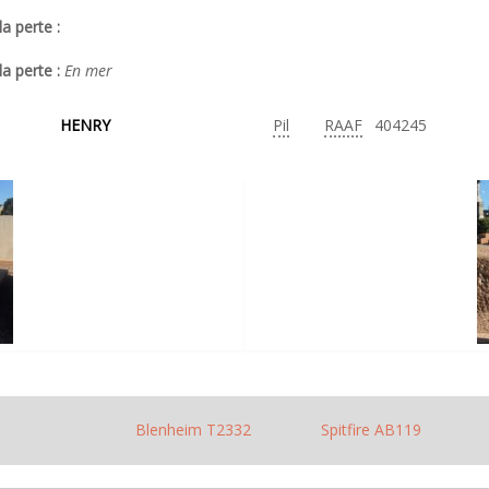
a perte :
la perte :
En mer
HENRY
Pil
RAAF
404245
Blenheim T2332
Spitfire AB119