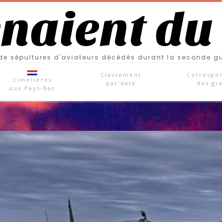
enaient du
e sépultures d'aviateurs décédés durant la seconde g
Classement
Correspo
Cimetières
par date
des gr
aux Pays-Bas