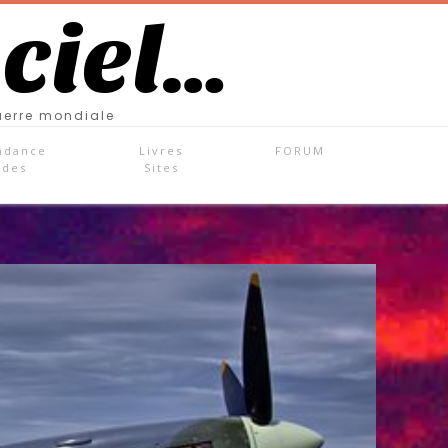
 ciel…
uerre mondiale
ndance
Livres
FORUM
ades
Sites