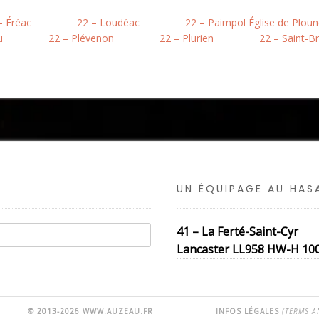
– Éréac
22 – Loudéac
22 – Paimpol Église de Plou
u
22 – Plévenon
22 – Plurien
22 – Saint-B
UN ÉQUIPAGE AU HA
41 – La Ferté-Saint-Cyr
Lancaster LL958 HW-H 100 S
© 2013-2026 WWW.AUZEAU.FR
INFOS LÉGALES
(TERMS A