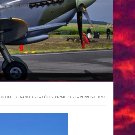
U CIEL...
>
FRANCE
>
22 – CÔTES-D’ARMOR
>
22 – PERROS-GUIREC