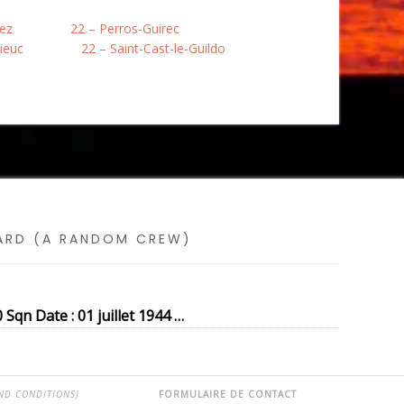
nez
22 – Perros-Guirec
rieuc
22 – Saint-Cast-le-Guildo
SARD (A RANDOM CREW)
qn Date : 01 juillet 1944 …
ND CONDITIONS)
FORMULAIRE DE CONTACT