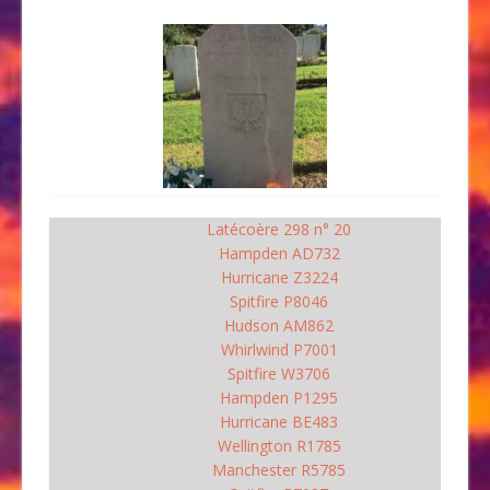
Latécoère 298 n° 20
Hampden AD732
Hurricane Z3224
Spitfire P8046
Hudson AM862
Whirlwind P7001
Spitfire W3706
Hampden P1295
Hurricane BE483
Wellington R1785
Manchester R5785