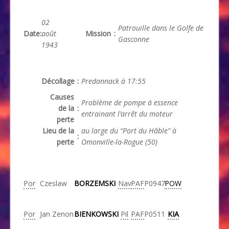
02
Patrouille dans le Golfe de
Date
:
août
Mission
:
Gasconne
1943
Décollage
:
Predannack à 17:55
Causes
Problème de pompe à essence
de la
:
entrainant l’arrêt du moteur
perte
Lieu de la
au large du “Port du Hâble” à
:
perte
Omonville-la-Rogue (50)
Por
Czeslaw
BORZEMSKI
Nav
PAF
P0947
POW
Por
Jan Zenon
BIENKOWSKI
Pil
PAF
P0511
KIA