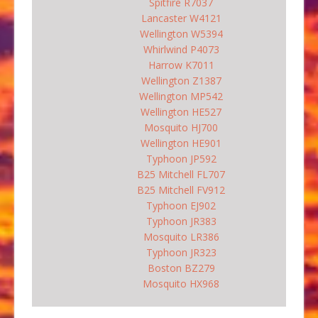
Spitfire R7037
Lancaster W4121
Wellington W5394
Whirlwind P4073
Harrow K7011
Wellington Z1387
Wellington MP542
Wellington HE527
Mosquito HJ700
Wellington HE901
Typhoon JP592
B25 Mitchell FL707
B25 Mitchell FV912
Typhoon EJ902
Typhoon JR383
Mosquito LR386
Typhoon JR323
Boston BZ279
Mosquito HX968