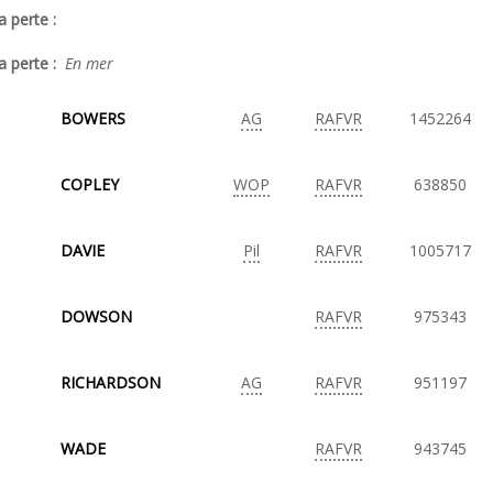
a perte :
a perte :
En mer
BOWERS
AG
RAFVR
1452264
COPLEY
WOP
RAFVR
638850
DAVIE
Pil
RAFVR
1005717
DOWSON
RAFVR
975343
RICHARDSON
AG
RAFVR
951197
WADE
RAFVR
943745