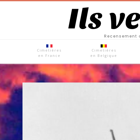
Ils v
Recensement d
Cimetières
Cimetières
en France
en Belgique