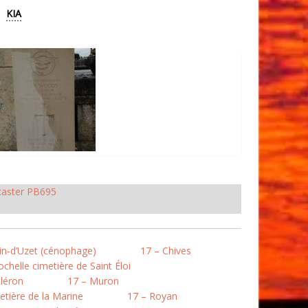
KIA
caster PB695
in-d’Uzet (cénophage)
17 – Chives
chelle cimetière de Saint Éloi
léron
17 – Muron
etière de la Marine
17 – Royan