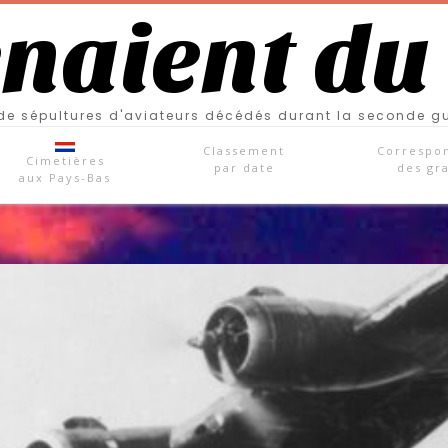
enaient du
e sépultures d'aviateurs décédés durant la seconde g
Classement
Correspo
Cimetières
par date
des gr
aux Pays-Bas