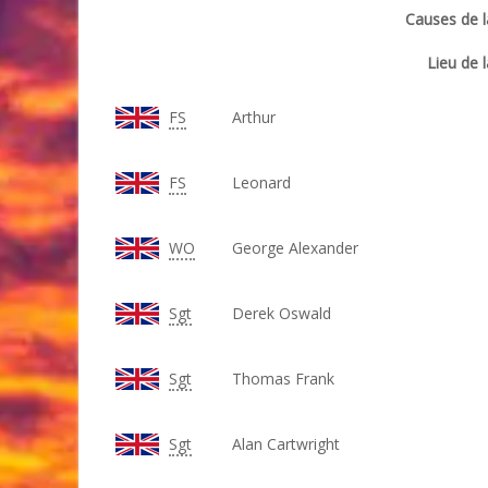
Causes de l
Lieu de l
FS
Arthur
FS
Leonard
WO
George Alexander
Sgt
Derek Oswald
Sgt
Thomas Frank
Sgt
Alan Cartwright