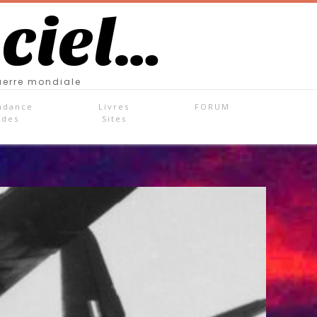
 ciel…
uerre mondiale
ndance
Livres
FORUM
ades
Sites