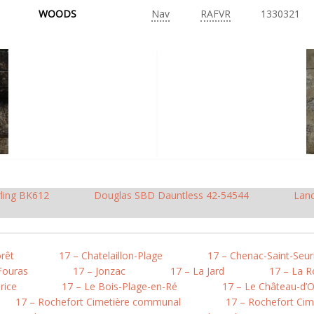
WOODS
Nav
RAFVR
1330321
rling BK612
Douglas SBD Dauntless 42-54544
Lan
rêt
17 – Chatelaillon-Plage
17 – Chenac-Saint-Seur
Fouras
17 – Jonzac
17 – La Jard
17 – La Ro
rice
17 – Le Bois-Plage-en-Ré
17 – Le Château-d’O
17 – Rochefort Cimetière communal
17 – Rochefort Cim