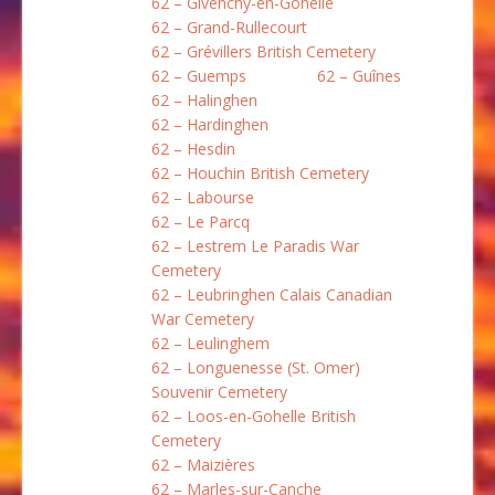
62 – Givenchy-en-Gohelle
62 – Grand-Rullecourt
62 – Grévillers British Cemetery
62 – Guemps
62 – Guînes
62 – Halinghen
62 – Hardinghen
62 – Hesdin
62 – Houchin British Cemetery
62 – Labourse
62 – Le Parcq
62 – Lestrem Le Paradis War
Cemetery
62 – Leubringhen Calais Canadian
War Cemetery
62 – Leulinghem
62 – Longuenesse (St. Omer)
Souvenir Cemetery
62 – Loos-en-Gohelle British
Cemetery
62 – Maizières
62 – Marles-sur-Canche