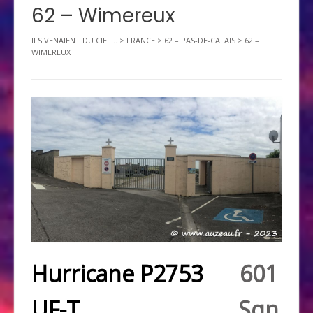
62 – Wimereux
ILS VENAIENT DU CIEL...
>
FRANCE
>
62 – PAS-DE-CALAIS
>
62 –
WIMEREUX
Hurricane P2753
601
UF-T
Sqn