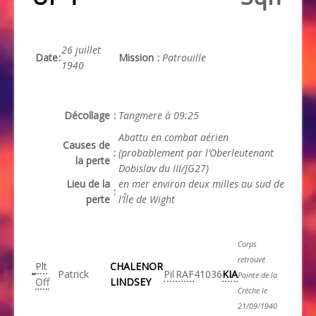
26 juillet
Date
:
Mission
:
Patrouille
1940
Décollage
:
Tangmere à 09:25
Abattu en combat aérien
Causes de
:
(probablement par l’Oberleutenant
la perte
Dobislav du III/JG27)
Lieu de la
en mer environ deux milles au sud de
:
perte
l’Île de Wight
Corps
retrouvé
Plt
CHALENOR
Patrick
Pil
RAF
41036
KIA
Pointe de la
Off
LINDSEY
Crèche le
21/09/1940