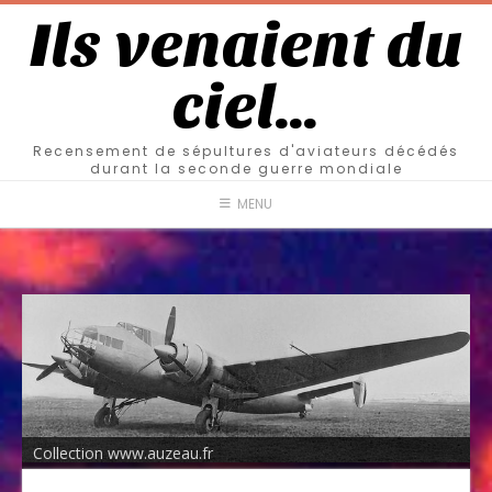
Ils venaient du
ciel…
Recensement de sépultures d'aviateurs décédés
durant la seconde guerre mondiale
MENU
Collection www.auzeau.fr