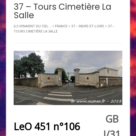
37 – Tours Cimetière La
Salle
ILS VENAIENT DU CIEL...
>
FRANCE
>
37 – INDRE-ET-LOIRE
>
37 –
TOURS CIMETIÈRE LA SALLE
GB
LeO 451 n°106
I/31