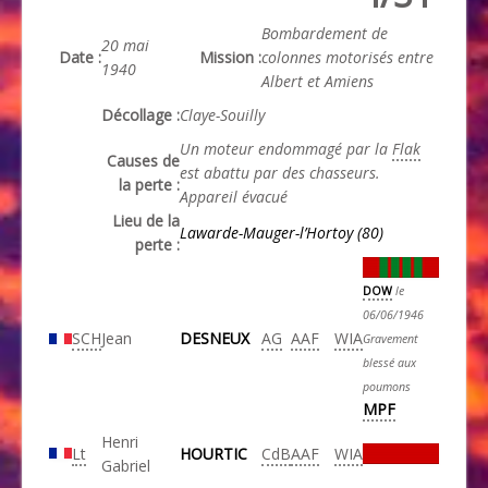
Bombardement de
20 mai
Date :
Mission :
colonnes motorisés entre
1940
Albert et Amiens
Décollage :
Claye-Souilly
Un moteur endommagé par la
Flak
Causes de
est abattu par des chasseurs.
la perte :
Appareil évacué
Lieu de la
Lawarde-Mauger-l’Hortoy (80)
perte :
DOW
le
06/06/1946
SCH
Jean
DESNEUX
AG
AAF
WIA
Gravement
blessé aux
poumons
MPF
Henri
Lt
HOURTIC
CdB
AAF
WIA
Gabriel