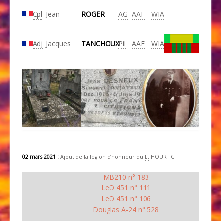
Cpl
Jean
ROGER
AG
AAF
WIA
Adj
Jacques
TANCHOUX
Pil
AAF
WIA
02 mars 2021 :
Ajout de la légion d’honneur du
Lt
HOURTIC
MB210 n° 183
LeO 451 n° 111
LeO 451 n° 106
Douglas A-24 n° 528