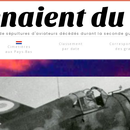
enaient du
e sépultures d'aviateurs décédés durant la seconde g
Classement
Correspo
Cimetières
par date
des gr
aux Pays-Bas