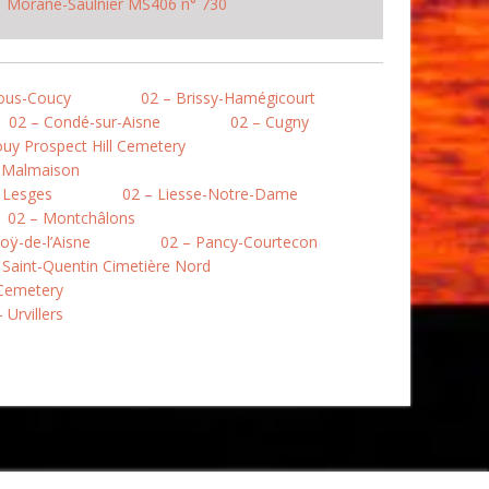
Morane-Saulnier MS406 n° 730
ous-Coucy
02 – Brissy-Hamégicourt
02 – Condé-sur-Aisne
02 – Cugny
uy Prospect Hill Cemetery
a Malmaison
 Lesges
02 – Liesse-Notre-Dame
02 – Montchâlons
oÿ-de-l’Aisne
02 – Pancy-Courtecon
 Saint-Quentin Cimetière Nord
 Cemetery
 Urvillers