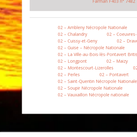
Farman F403 n° 7482
02 – Ambleny Nécropole Nationale
02 – Chalandry
02 – Coeuvres-
02 – Cuissy-et-Geny
02 – Drav
02 – Guise – Nécropole Nationale
02 – La Ville-au-Bois-lès-Pontavert Brit
02 – Longpont
02 – Maizy
02 – Montescourt-Lizerolles
0
02 – Perles
02 – Pontavert
02 – Saint-Quentin Nécropole Nationale
02 – Soupir Nécropole Nationale
02 – Vauxaillon Nécropole nationale