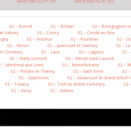
Bloch MB152 n° 531
Bloch MB152 n° 255
02 – Besmé
02 – Bohain
02 – Bourguignon-s
et-Valsery
02 – Coincy
02 – Condé-en-Brie
egny
02 – Festieux
02 – Fourdrain
02 – Go
02 – Hirson
02 – Juvincourt-et-Damary
02 – L
ish Cemetery
02 – Laon
02 – Lappion
02 –
02 – Marly-Gomont
02 – Mesnil-Saint-Laurent
2 – Montreuil-aux-Lions
02 – Mortefontaine
02 – M
02 – Presles-et-Thierny
02 – Saint-Erme
02 –
02 – Septmonts
02 – Seraucourt-le-Grand British
02 – Travecy
02 – Trefcon British Cemetery
02 –
02 – Vierzy
02 – Vivières