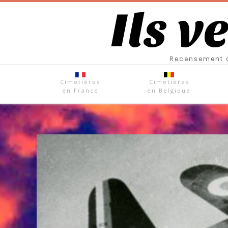
Ils v
Recensement d
Cimetières
Cimetières
en France
en Belgique