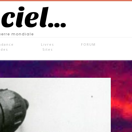
 ciel…
uerre mondiale
ndance
Livres
FORUM
ades
Sites