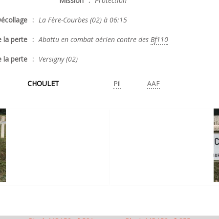
Mission
:
Protection
écollage
:
La Fère-Courbes (02) à 06:15
 la perte
:
A
battu en combat aérien contre des
Bf110
 la perte
:
Versigny (02)
CHOULET
Pil
AAF