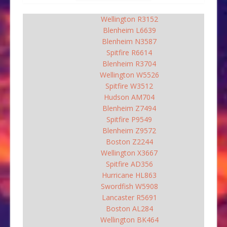
Wellington R3152
Blenheim L6639
Blenheim N3587
Spitfire R6614
Blenheim R3704
Wellington W5526
Spitfire W3512
Hudson AM704
Blenheim Z7494
Spitfire P9549
Blenheim Z9572
Boston Z2244
Wellington X3667
Spitfire AD356
Hurricane HL863
Swordfish W5908
Lancaster R5691
Boston AL284
Wellington BK464