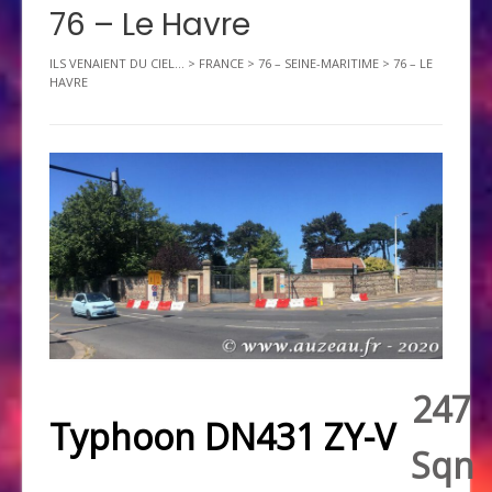
76 – Le Havre
ILS VENAIENT DU CIEL...
>
FRANCE
>
76 – SEINE-MARITIME
>
76 – LE
HAVRE
247
Typhoon DN431 ZY-V
Sqn