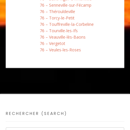
76 – Senneville-sur-Fécamp
76 – Thérouldeville
76 – Torcy-le-Petit
76 – Touffreville-la-Corbeline
76 – Tourville-les-Ifs
76 – Veauville-lès-Baons
76 – Vergetot
76 – Veules-les-Roses
RECHERCHER (SEARCH)