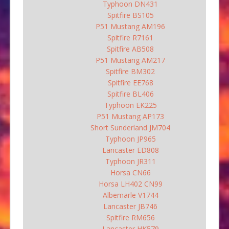
Typhoon DN431
Spitfire BS105
P51 Mustang AM196
Spitfire R7161
Spitfire AB508
P51 Mustang AM217
Spitfire BM302
Spitfire EE768
Spitfire BL406
Typhoon EK225
P51 Mustang AP173
Short Sunderland JM704
Typhoon JP965
Lancaster ED808
Typhoon JR311
Horsa CN66
Horsa LH402 CN99
Albemarle V1744
Lancaster JB746
Spitfire RM656
Lancaster HK579