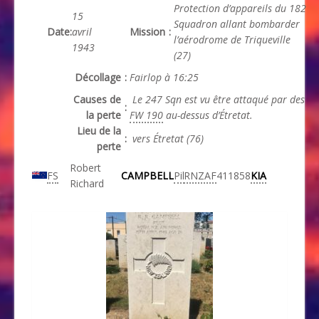
Protection d’appareils du 182
15
Squadron allant bombarder
Date
:
avril
Mission
:
l’aérodrome de Triqueville
1943
(27)
Décollage
:
Fairlop à 16:25
Causes de
Le 247 Sqn est vu être attaqué par des
:
la perte
FW 190
au-dessus d’Étretat.
Lieu de la
:
vers Étretat (76)
perte
Robert
FS
CAMPBELL
Pil
RNZAF
411858
KIA
Richard