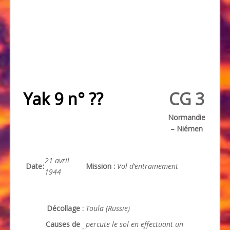
Yak 9 n° ??
CG 3
Normandie
– Niémen
21 avril
Date
:
Mission
:
Vol d’entrainement
1944
Décollage
:
Toula (Russie)
Causes de
percute le sol en effectuant un
: