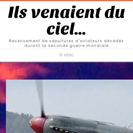
Ils venaient du
ciel…
Recensement de sépultures d'aviateurs décédés
durant la seconde guerre mondiale
MENU