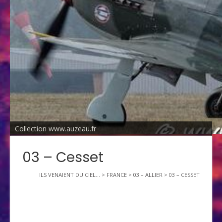
Collection www.auzeau.fr
03 – Cesset
ILS VENAIENT DU CIEL...
>
FRANCE
>
03 – ALLIER
>
03 – CESSET