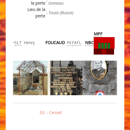
la perte
tonneau
Lieu de la
:
Toula (Russie)
perte
MPF
SLT
Henry
FOUCAUD
Pil
FAFL
NBC
03 – Cesset