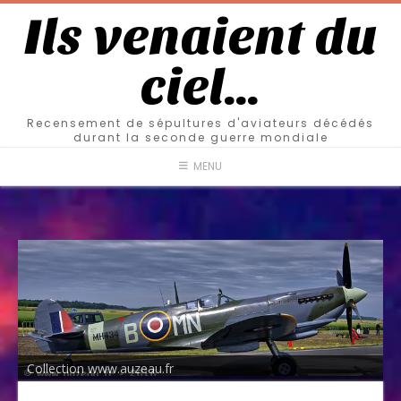
Ils venaient du
ciel…
Recensement de sépultures d'aviateurs décédés
durant la seconde guerre mondiale
MENU
Collection www.auzeau.fr