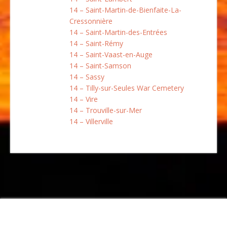
14 – Saint-Martin-de-Bienfaite-La-
Cressonnière
14 – Saint-Martin-des-Entrées
14 – Saint-Rémy
14 – Saint-Vaast-en-Auge
14 – Saint-Samson
14 – Sassy
14 – Tilly-sur-Seules War Cemetery
14 – Vire
14 – Trouville-sur-Mer
14 – Villerville