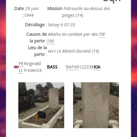
Date
29 juin
Mission
Patrouille au-dessus des
:
1944
:
plages (14)
Décollage :
Selsey à 07:35
Causes de
Abattu en combat par des
FW
la perte :
190
Lieu de la
vers Le Mesnil-Durand (14)
perte :
Flt
Reginald
BASS
RAFVR
122338
KIA
Lt
Frederick