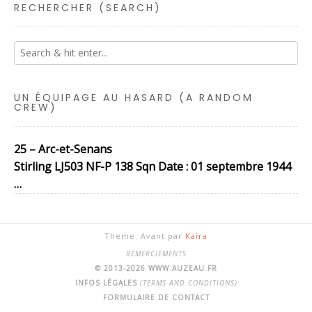
RECHERCHER (SEARCH)
UN ÉQUIPAGE AU HASARD (A RANDOM
CREW)
25 – Arc-et-Senans
Stirling LJ503 NF-P 138 Sqn Date : 01 septembre 1944
…
Theme: Avant par
Kaira
REMERCIEMENTS
© 2013-2026 WWW.AUZEAU.FR
INFOS LÉGALES
(TERMS AND CONDITIONS)
FORMULAIRE DE CONTACT