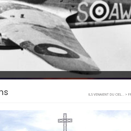
ns
ILS VENAIENT DU CIEL...
>
F