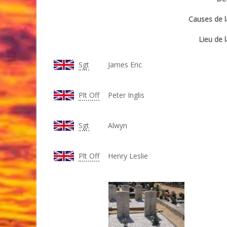
Causes de l
Lieu de l
Sgt
James Eric
Plt Off
Peter Inglis
Sgt
Alwyn
Plt Off
Henry Leslie