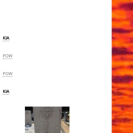
KIA
POW
POW
KIA