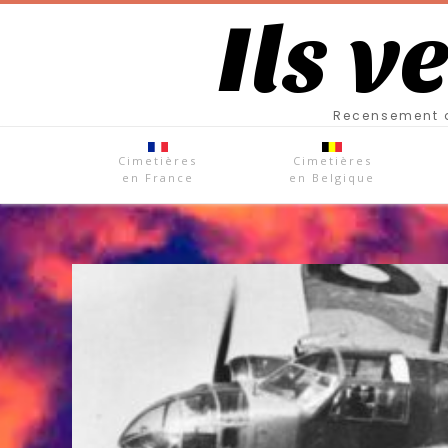
Ils v
Recensement d
Cimetières
Cimetières
en France
en Belgique