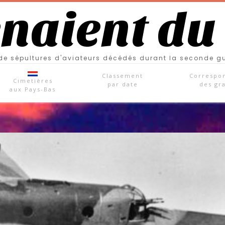
enaient du
e sépultures d'aviateurs décédés durant la seconde g
Classement
Correspo
Cimetières
par date
des gr
aux Pays-Bas