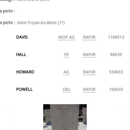
a perte :
a perte :
Saint-Trojan-les-Bains (17)
DAVIS
WOP
AG
RAFVR
1168513
HALL
Pil
RAFVR
88039
HOWARD
AG
RAFVR
934003
POWELL
Obs
RAFVR
100633