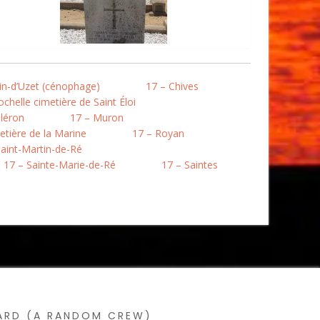
in-d’Uzet (cénophage)
17 – Chives
chelle cimetière de Saint Éloi
léron
17 – Muron
etière de la Marine
17 – Royan
Saint-Martin-de-Ré
17 – Sainte-Marie-de-Ré
17 – Saintes
SARD (A RANDOM CREW)