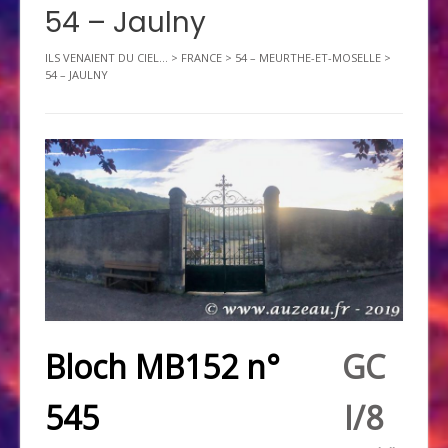
54 – Jaulny
ILS VENAIENT DU CIEL...
>
FRANCE
>
54 – MEURTHE-ET-MOSELLE
>
54 – JAULNY
Bloch MB152 n°
GC
545
I/8