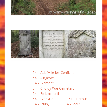
54 – Abbéville-lès-Conflans
54 – Aingeray
54 – Blamont
54 – Choloy War Cemetery
54 – Embermenil
54 – Glonville
54 – Haroué
54 – Jaulny
54 – Joeuf