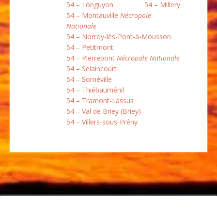
54 – Longuyon
54 – Millery
54 – Montauville
Nécropole
Nationale
54 – Norroy-lès-Pont-à-Mousson
54 – Petitmont
54 – Pierrepont
Nécropole Nationale
54 – Selaincourt
54 – Sornéville
54 – Thiébauménil
54 – Tramont-Lassus
54 – Val de Briey (Briey)
54 – Villers-sous-Prény