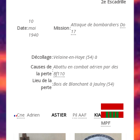
2e Escadrille
10
Attaque de bombardiers
Do
Date
:
mai
Mission
:
17
1940
Décollage
:
Velaine-en-Haye (54) à
Causes de
Abattu en combat aérien par des
:
la perte
Bf110
Lieu de la
:
Bois de Blanchant à Jaulny (54)
perte
­
Cne
Adrien
ASTIER
Pil
AAF
KIA
MPF