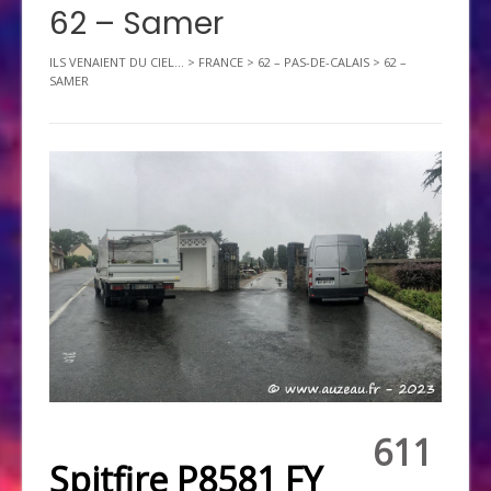
62 – Samer
ILS VENAIENT DU CIEL...
>
FRANCE
>
62 – PAS-DE-CALAIS
>
62 –
SAMER
611
Spitfire P8581 FY