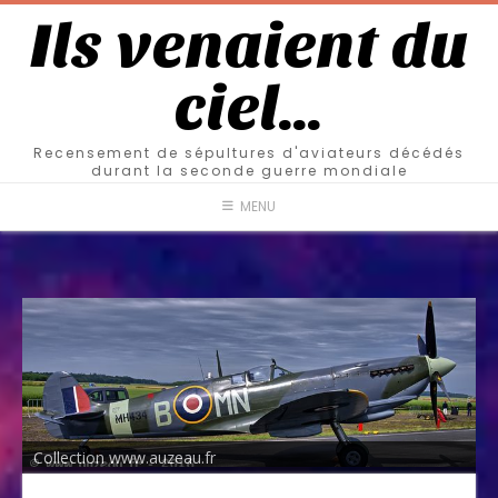
Ils venaient du
ciel…
Recensement de sépultures d'aviateurs décédés
durant la seconde guerre mondiale
MENU
Collection www.auzeau.fr