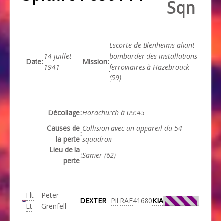
Sqn
Escorte de Blenheims allant
14 juillet
bombarder des installations
Date
:
Mission
:
1941
ferroviaires à Hazebrouck
(59)
Décollage
:
Horachurch à 09:45
Causes de
Collision avec un appareil du 54
:
la perte
squadron
Lieu de la
:
Samer (62)
perte
Flt
Peter
DEXTER
Pil
RAF
41680
KIA
Lt
Grenfell