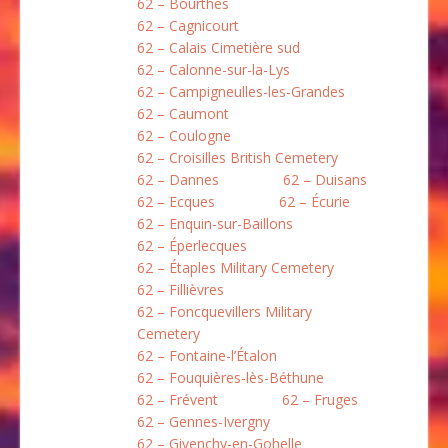
62 – Bourthes
62 – Cagnicourt
62 – Calais Cimetière sud
62 – Calonne-sur-la-Lys
62 – Campigneulles-les-Grandes
62 – Caumont
62 – Coulogne
62 – Croisilles British Cemetery
62 – Dannes
62 – Duisans
62 – Ecques
62 – Écurie
62 – Enquin-sur-Baillons
62 – Éperlecques
62 – Étaples Military Cemetery
62 – Fillièvres
62 – Foncquevillers Military
Cemetery
62 – Fontaine-l’Étalon
62 – Fouquières-lès-Béthune
62 – Frévent
62 – Fruges
62 – Gennes-Ivergny
62 – Givenchy-en-Gohelle