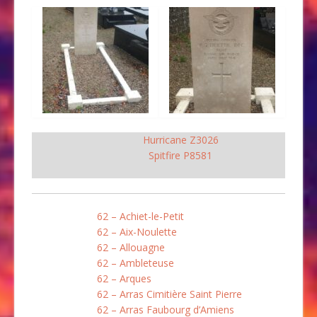
Hurricane Z3026
Spitfire P8581
62 – Achiet-le-Petit
62 – Aix-Noulette
62 – Allouagne
62 – Ambleteuse
62 – Arques
62 – Arras Cimitière Saint Pierre
62 – Arras Faubourg d’Amiens