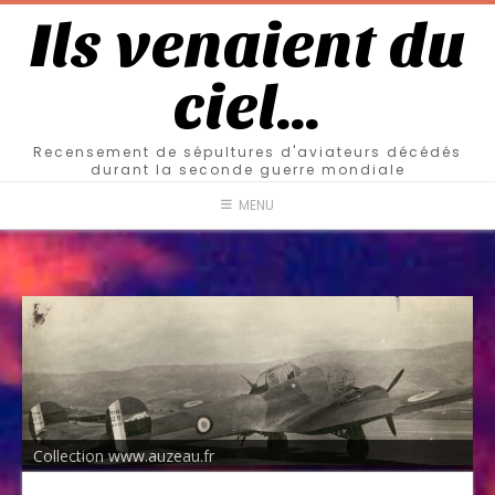
Ils venaient du
ciel…
Recensement de sépultures d'aviateurs décédés
durant la seconde guerre mondiale
MENU
Collection www.auzeau.fr