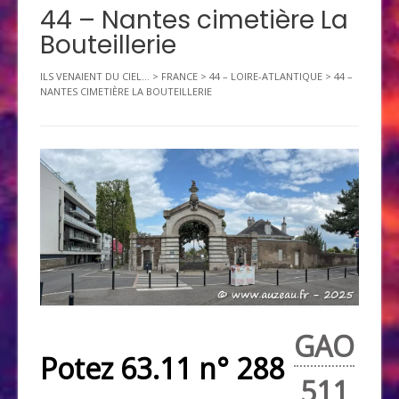
44 – Nantes cimetière La
Bouteillerie
ILS VENAIENT DU CIEL...
>
FRANCE
>
44 – LOIRE-ATLANTIQUE
>
44 –
NANTES CIMETIÈRE LA BOUTEILLERIE
GAO
Potez 63.11 n° 288
511