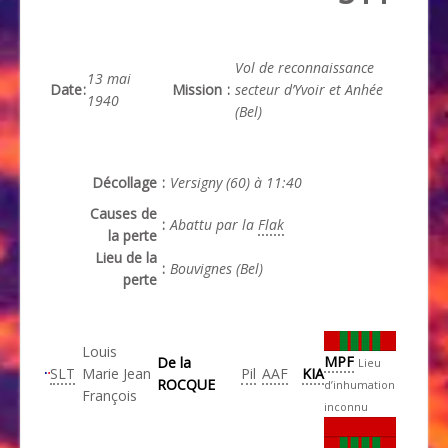
Vol de reconnaissance
13 mai
Date
:
Mission
:
secteur d’Yvoir et Anhée
1940
(Bel)
Décollage
:
Versigny (60) à 11:40
Causes de
:
Abattu par la
Flak
la perte
Lieu de la
:
Bouvignes (Bel)
perte
Louis
MPF
De la
Lieu
SLT
Marie Jean
Pil
AAF
KIA
ROCQUE
d’inhumation
François
inconnu