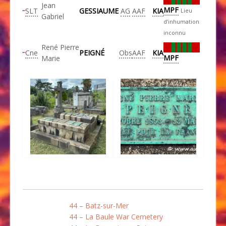
Jean
MPF
SLT
GESSIAUME
AG
AAF
KIA
Lieu
Gabriel
d’inhumation
inconnu
René Pierre
Cne
PEIGNÉ
Obs
AAF
KIA
MPF
Marie
44 – Batz-sur-Mer
44 – La Baule War Cemetery